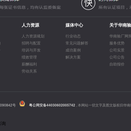
人力资源
媒体中心
关于华南
人力资源规划
行业动态
华南验厂网
询
招聘与配置
常见问题解答
服务优势
告
培训与开发
成功案例
公司实景
绩效管理
解决方案
公司公告
薪酬福利
自助报价
劳动关系
090842号
粤公网安备44030602005742
,
本网站一切文字及图文版权归华南
咨询