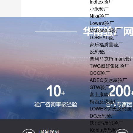
Inditex验厂
小米验厂
Nike验厂
Lowe's验厂
McDonald验厂
LOREAL验厂
家乐福质量验厂
反恐验厂
普利马克Primark验
TWG威好集团验厂
CCC验厂
ADEO安达屋验厂
GTW验厂
富士康验厂
梅西反恐验厂
LOWE'S劳氏反恐验
DG反恐验厂
沃尔玛反恐验厂
Kohl's反恐验厂