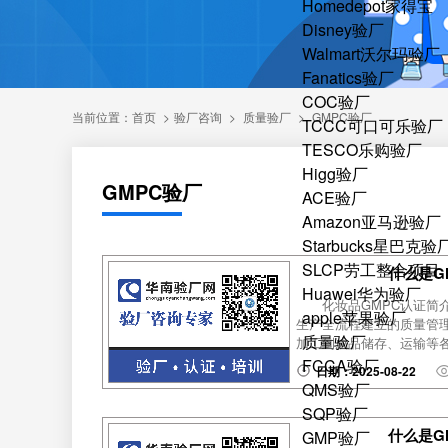
Homedepot家得宝
Disney验厂
Walmart沃尔玛验厂
Fanatics验厂
COC验厂
当前位置：
首页
>
验厂咨询
>
质量验厂
>
GMPC验厂
TCCC可口可乐验厂
TESCO乐购验厂
Higg验厂
GMPC验厂
ACE验厂
Amazon亚马逊验厂
Starbucks星巴克验
SLCP劳工整合项目
什么是G
Huawei华为验厂
化妆品GMPC认证简
apple苹果验厂
生产全流程建立的质量管
质量验厂
加工到成品储存、运输等各
FCCA验厂
日期：2025-08-22
QMS验厂
SQP验厂
什么是G
GMP验厂