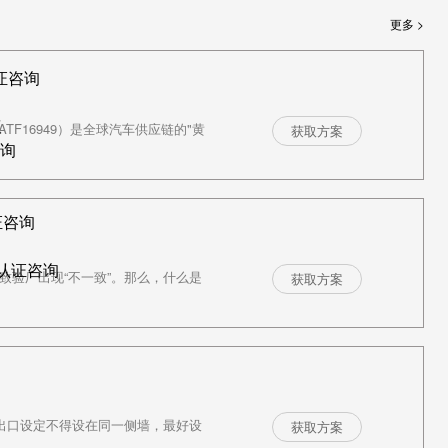
更多 >
证咨询
议
ATF16949）是全球汽车供应链的"黄
获取方案
咨询
证咨询
R认证咨询
导致验厂出现“不一致”。那么，什么是
获取方案
紧急出口设定不得设在同一侧墙，最好设
获取方案