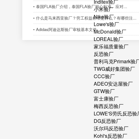
Inditex验厂
• 泰国FLA验厂介绍，泰国FLA验厂核心标准、应对...
小米验厂
Nike验厂
• 什么是马来西亚验厂？劳工权益标准是什么？有哪些注...
Lowe's验厂
• Adidas阿迪达斯验厂审核基本文件
McDonald验厂
LOREAL验厂
家乐福质量验厂
反恐验厂
普利马克Primark验
TWG威好集团验厂
CCC验厂
ADEO安达屋验厂
GTW验厂
富士康验厂
梅西反恐验厂
LOWE'S劳氏反恐验
DG反恐验厂
沃尔玛反恐验厂
Kohl's反恐验厂