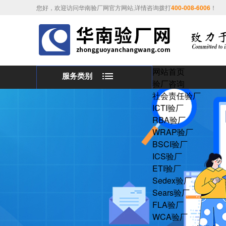
您好，欢迎访问华南验厂网官方网站,详情咨询拨打
400-008-6006
！
网站首页
服务类别
验厂咨询
社会责任验厂
ICTI验厂
RBA验厂
WRAP验厂
BSCI验厂
ICS验厂
ETI验厂
Sedex验厂
Sears验厂
FLA验厂
WCA验厂