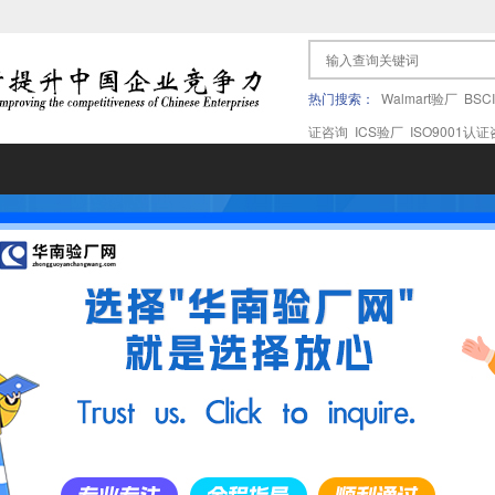
热门搜索：
Walmart验厂
BSC
证咨询
ICS验厂
ISO9001认
果验厂
APPLE苹果验厂
ICTI