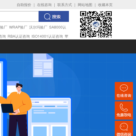
自助报价
|
在线咨询
|
联系方式
|
网站地图
|
收藏本页
I验厂
WRAP验厂
沃尔玛验厂
SA8000认
证咨询
RBA认证咨询
ISO14001认证咨询
苹