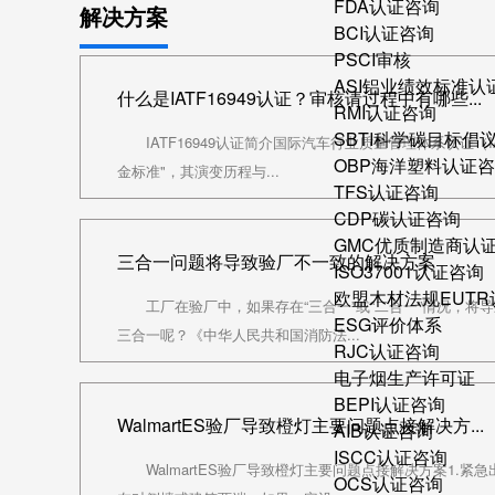
FDA认证咨询
解决方案
BCI认证咨询
PSCI审核
ASI铝业绩效标准认
什么是IATF16949认证？审核请过程中有哪些...
RMI认证咨询
SBTI科学碳目标倡
IATF16949认证简介国际汽车行业质量管理体系认证（I
OBP海洋塑料认证
金标准"，其演变历程与...
TFS认证咨询
CDP碳认证咨询
GMC优质制造商认
三合一问题将导致验厂不一致的解决方案
ISO37001认证咨询
欧盟木材法规EUT
工厂在验厂中，如果存在“三合一”或“二合一”情况，将
ESG评价体系
三合一呢？《中华人民共和国消防法...
RJC认证咨询
电子烟生产许可证
BEPI认证咨询
WalmartES验厂导致橙灯主要问题点接解决方...
AIB认证咨询
ISCC认证咨询
WalmartES验厂导致橙灯主要问题点接解决方案1.
OCS认证咨询