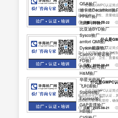
QSA验厂
化妆品GMPC认证简
迪卡侬Decathlon验
护理品生产全流程制定的
品在安全、卫生、质量稳定
PPMT验厂
泡泡玛特验厂
日期：2025-08-22
比亚迪BYD验厂
Sysco验厂
什么是G
amfori QMI验厂
Dyson戴森验厂
化妆品GMPC认证简
及个人护理品生产全流程
Casino卡斯诺验厂
产品在安全、卫生、质量稳
FD验厂
日期：2025-08-21
PUMA彪马验厂
H&M验厂
华星光电验厂
什么是GMPC
飞利浦验厂
化妆品GMPC认证简介GMP
Staples验厂
妆品良好生产规范认证，
Express验厂
流程进行标准化管控，确保
GAP盖璞验厂
日期：2025-08-21
HBI验厂
CVS验厂