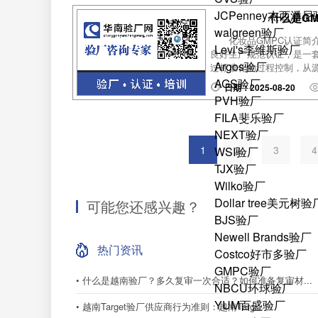
JCPenney杰西潘
什么是G
walgreen验厂
化妆品GMPC认证简介GMP
Levi's李维斯验厂
良好生产规范认证，是一
Argos验厂
过标准化的过程控制，从源
AGS验厂
日期：2025-08-20
PVH验厂
FILA斐乐验厂
NEXT验厂
1
2
3
WSI验厂
TJX验厂
Wilko验厂
Dollar tree美元树验
可能您还感兴趣？
BJS验厂
Newell Brands验厂
热门资讯
Costco好市多验厂
GMPC验厂
• 什么是越南验厂？多久复审一次合适？如何准备复审材...
NBCU环球验厂
YUM百盛验厂
• 越南Target验厂供应商行为准则：越南Targ...