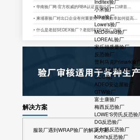
Inditex验厂
• 华南验厂网-官方权威的RBA认证咨询公司，口碑首...
小米验厂
Nike验厂
• 柬埔寨验厂对出口企业有何重要性？通关效率如何提高...
Lowe's验厂
• 什么是老挝SEDEX验厂？老挝SEDEX验厂内容...
McDonald验厂
LOREAL验厂
家乐福质量验厂
反恐验厂
普利马克Primark验
TWG威好集团验厂
CCC验厂
ADEO安达屋验厂
GTW验厂
富士康验厂
解决方案
梅西反恐验厂
LOWE'S劳氏反恐验
DG反恐验厂
沃尔玛反恐验厂
服装厂遇到WRAP验厂的解决方案
Kohl's反恐验厂