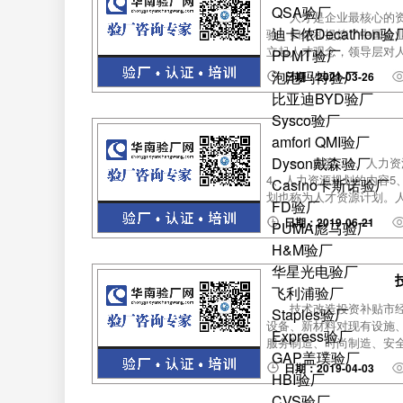
QSA验厂
人才是企业最核心的
迪卡侬Decathlon验
验，归纳和提炼了中国企业
立起人才观念，领导层对人
PPMT验厂
泡泡玛特验厂
日期：2021-03-26
比亚迪BYD验厂
Sysco验厂
amfori QMI验厂
Dyson戴森验厂
一、内容：1、人力资
4、人力资源规划的内容5
Casino卡斯诺验厂
划也称为人才资源计划。人
FD验厂
日期：2019-06-21
PUMA彪马验厂
H&M验厂
华星光电验厂
飞利浦验厂
技术改造投资补贴市
Staples验厂
设备、新材料对现有设施
Express验厂
服务制造、时尚制造、安全
GAP盖璞验厂
日期：2019-04-03
HBI验厂
CVS验厂