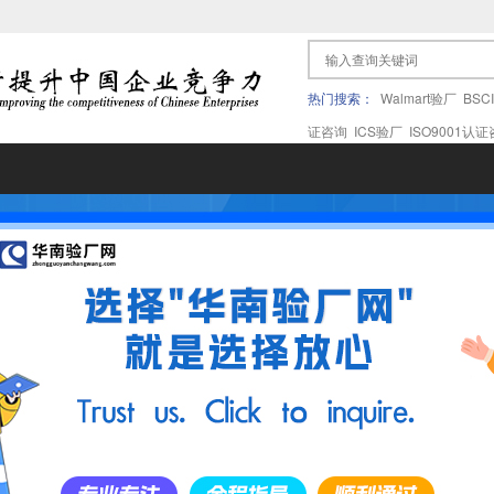
热门搜索：
Walmart验厂
BSC
证咨询
ICS验厂
ISO9001认
果验厂
APPLE苹果验厂
ICTI