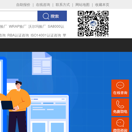
自助报价
|
在线咨询
|
联系方式
|
网站地图
|
收藏本页
I验厂
WRAP验厂
沃尔玛验厂
SA8000认
证咨询
RBA认证咨询
ISO14001认证咨询
苹