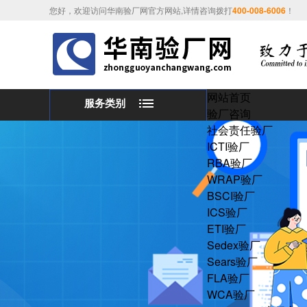
您好，欢迎访问华南验厂网官方网站,详情咨询拨打
400-008-6006
！
网站首页
服务类别
验厂咨询
社会责任验厂
ICTI验厂
RBA验厂
WRAP验厂
BSCI验厂
ICS验厂
ETI验厂
Sedex验厂
Sears验厂
FLA验厂
WCA验厂