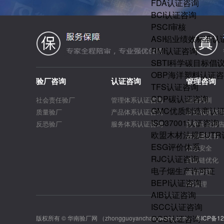
FDA认证咨询
BCI认证咨询
PSCI审核
ASI铝业绩效标准认
RMI认证咨询
SBTI科学碳目标倡
OBP海洋塑料认证
验厂咨询
认证咨询
管理咨询
TFS认证咨询
CDP碳认证咨询
社会责任验厂
管理体系认证咨询
企业内训
GMC优质制造商认
质量验厂
产品体系认证咨询
企业战略咨
ISO37001认证咨询
反恐验厂
服务体系认证咨询
竞争企业报
欧盟木材法规EUT
咨询建议书
ESG评价体系
信息安全
RJC认证咨询
供应链优化
电子烟生产许可证
流程管理
BEPI认证咨询
6S管理
AIB认证咨询
ISCC认证咨询
OCS认证咨询
版权所有 © 华南验厂网 （zhongguoyanchangwang.com）
粤ICP备12