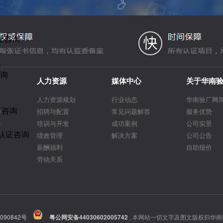
证咨询
议
咨询
人力资源
媒体中心
关于华南
人力资源规划
行业动态
华南验厂网
证咨询
询
招聘与配置
常见问题解答
服务优势
告
培训与开发
成功案例
公司实景
R认证咨询
绩效管理
解决方案
公司公告
薪酬福利
自助报价
劳动关系
090842号
粤公网安备44030602005742
,
本网站一切文字及图文版权归华南