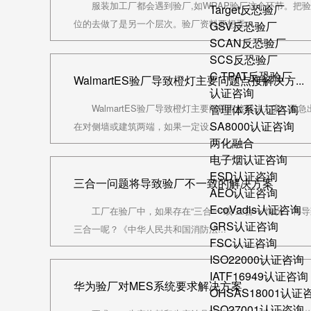
服装加工厂都会遇到验厂,如WRAP验厂这个环节。把
Target反恐验厂
位的去做了是另一个层次。验厂资料要想弄...
GSV反恐验厂
SCAN反恐验厂
SCS反恐验厂
C-TPAT反恐验厂
WalmartES验厂导致橙灯主要问题点接解决方...
认证咨询
WalmartES验厂导致橙灯主要问题点接解决方案1.
管理体系认证咨询
SA8000认证咨询
在对侧墙或建筑两端，如果一定设...
两化融合
电子烟认证咨询
ESD认证咨询
三合一问题将导致验厂不一致的解决方案
AEO认证咨询
EcoVadis认证咨询
工厂在验厂中，如果存在“三合一”或“二合一”情况，将
GRS认证咨询
三合一呢？《中华人民共和国消防法...
FSC认证咨询
ISO22000认证咨询
IATF16949认证咨询
华为验厂对MES系统要求解决方案
OHSAS18001认证
ISO27001认证咨询