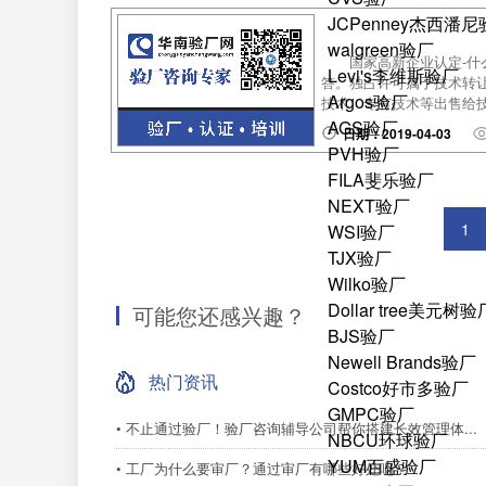
JCPenney杰西潘
walgreen验厂
国家高新企业认定-什
Levi's李维斯验厂
答。独占许可属于技术转
Argos验厂
技术、专有技术等出售给技
AGS验厂
日期：2019-04-03
PVH验厂
FILA斐乐验厂
NEXT验厂
1
WSI验厂
TJX验厂
Wilko验厂
Dollar tree美元树验
可能您还感兴趣？
BJS验厂
Newell Brands验厂
热门资讯
Costco好市多验厂
GMPC验厂
• 不止通过验厂！验厂咨询辅导公司帮你搭建长效管理体...
NBCU环球验厂
YUM百盛验厂
• 工厂为什么要审厂？通过审厂有哪些好处呢？