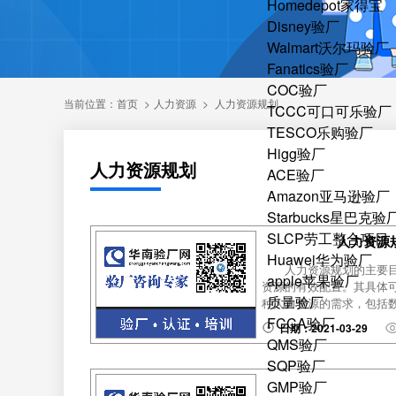
Homedepot家得宝
Disney验厂
Walmart沃尔玛验厂
Fanatics验厂
COC验厂
当前位置：
首页
>
人力资源
>
人力资源规划
TCCC可口可乐验厂
TESCO乐购验厂
Higg验厂
人力资源规划
ACE验厂
Amazon亚马逊验厂
Starbucks星巴克验
SLCP劳工整合项目
人力资源
Huawei华为验厂
人力资源规划的主要
apple苹果验厂
资源的有效配置。其具体
质量验厂
种人力资源的需求，包括数
FCCA验厂
日期：2021-03-29
QMS验厂
SQP验厂
GMP验厂