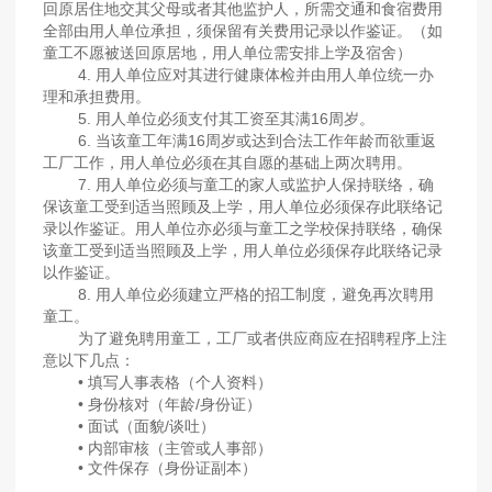
回原居住地交其父母或者其他监护人，所需交通和食宿费用
全部由用人单位承担，须保留有关费用记录以作鉴证。（如
童工不愿被送回原居地，用人单位需安排上学及宿舍）
4. 用人单位应对其进行健康体检并由用人单位统一办
理和承担费用。
5. 用人单位必须支付其工资至其满16周岁。
6. 当该童工年满16周岁或达到合法工作年龄而欲重返
工厂工作，用人单位必须在其自愿的基础上两次聘用。
7. 用人单位必须与童工的家人或监护人保持联络，确
保该童工受到适当照顾及上学，用人单位必须保存此联络记
录以作鉴证。用人单位亦必须与童工之学校保持联络，确保
该童工受到适当照顾及上学，用人单位必须保存此联络记录
以作鉴证。
8. 用人单位必须建立严格的招工制度，避免再次聘用
童工。
为了避免聘用童工，工厂或者供应商应在招聘程序上注
意以下几点：
• 填写人事表格（个人资料）
• 身份核对（年龄/身份证）
• 面试（面貌/谈吐）
• 内部审核（主管或人事部）
• 文件保存（身份证副本）