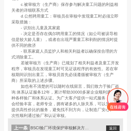
c.被审核方（生产商）保存参与解决童工问题的利益相
关者的详细联系方式
d.公然聘用童工：审核员在审核中发现童工时必须立即
采取措施：
- 识别出儿童及其家庭
- 决定是否存在偶尔聘用童工的情况（如公司被误导相
信是较大龄儿童），或者在出现严重童工和剥削的情况时提
供不同的救济
- 联系家庭人员监护人和相关利益者以确保按合理的方
式消除童工。
若被审核方（生产商）已规划了相关利益者及童工开发
程序，审核员在发现童工时可见证该程序的有效性。若在审
核期间识别出童工，审核员首先必须遵循被审核方（生产
商）所采取的上述步骤。
如也有不清楚的可以随时在线留言，我们致力于验厂咨
询.体系认证服务12年，累计帮助30000多家企业顺利通过各
种各样验厂和体系认证。为广大客户提供一站式服务，且社
会经验丰富，老师专业，拥有诸多的人脉关系，可以为工厂
提供高性价比的服务，避免找不到方向，让制造厂安心、一
次性顺利通过验厂和认证审核。
上一条
BSCI验厂环境保护审核解决方案（一...
返回