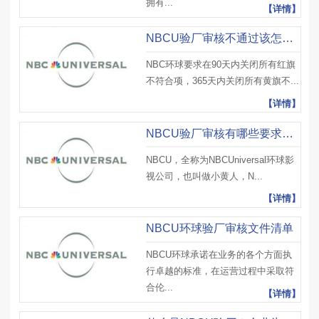
拥有...
【详情】
NBCU验厂审核不通过该怎么做？如何才能成为NBCU供应商？
NBC环球要求在90天内关闭所有红旗
不符合项，365天内关闭所有黄旗不...
【详情】
NBCU验厂审核有哪些要求？如何顺利通过NBCU验厂？
NBCU，全称为NBCUniversal环球影
视公司，也叫做小黄人，N...
【详情】
NBCU环球验厂审核文件清单
NBCU环球承诺在业务的各个方面执
行卓越的标准，在运营过程中采取符
合伦...
【详情】