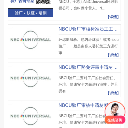
NBCU，全称为NBCUniversal环球影
视公司，也叫做小黄人。N...
【详情】
NBCU验厂审核标准员工工资要求
环球影城验厂也叫环球验厂或者nbcu
验厂，一般是由客人委托第三方进行
审...
【详情】
NBCU验厂豁免评审申请材料以及NBCU验厂审核注意事项
NBCU验厂主要对工厂的社会责任、
环境、健康安全方面进行审核，并且
拥有...
【详情】
NBCU验厂审核申请材料以及NBCU验厂审核零容忍项目
NBCU验厂主要对工厂的社会责任、
环境、健康安全方面进行审核，并且