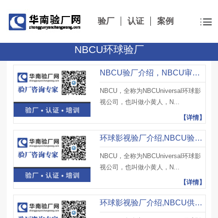
验厂
认证
案例
NBCU环球验厂
NBCU验厂介绍，NBCU审核如何规避黑色问题点？审核重点是哪些？
NBCU，全称为NBCUniversal环球影
视公司，也叫做小黄人，N...
【详情】
环球影视验厂介绍,NBCU验厂EHS检查重点、废弃物处理要求
NBCU，全称为NBCUniversal环球影
视公司，也叫做小黄人，N...
【详情】
环球影视验厂介绍,NBCU供应商行为守则、NBCU验厂对工时要求