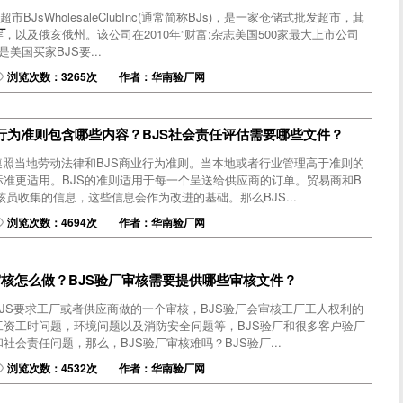
市BJsWholesaleClubInc(通常简称BJs)，是一家仓储式批发超市，萁
厂
，以及俄亥俄州。该公司在2010年”财富;杂志美国500家最大上市公司
是美国买家BJS要...
浏览次数：3265次 作者：华南验厂网
任行为准则包含哪些内容？BJS社会责任评估需要哪些文件？
遵照当地劳动法律和BJS商业行为准则。当本地或者行业管理高于准则的
准更适用。BJS的准则适用于每一个呈送给供应商的订单。贸易商和B
核员收集的信息，这些信息会作为改进的基础。那么BJS...
浏览次数：4694次 作者：华南验厂网
审核怎么做？BJS验厂审核需要提供哪些审核文件？
BJS要求工厂或者供应商做的一个审核，BJS验厂会审核工厂工人权利的
工资工时问题，环境问题以及消防安全问题等，BJS验厂和很多客户验厂
会责任问题，那么，BJS验厂审核难吗？BJS验厂...
浏览次数：4532次 作者：华南验厂网