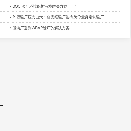
• BSCI验厂环境保护审核解决方案（一）
• 外贸验厂压力山大：创思维验厂咨询为你量身定制验厂...
• 服装厂遇到WRAP验厂的解决方案
厂
厂