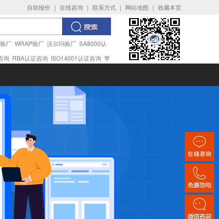
自助报价
|
在线咨询
|
联系方式
|
网站地图
|
收藏本页
I验厂
WRAP验厂
沃尔玛验厂
SA8000认
证咨询
RBA认证咨询
ISO14001认证咨询
苹