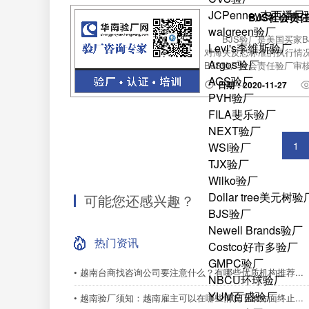
JCPenney杰西潘
BJS社会责
walgreen验厂
BJS验厂是美国买家
Levi's李维斯验厂
对海关反恐标准的执行情
Argos验厂
BJS验厂社会责任验厂审核
AGS验厂
日期：2020-11-27
PVH验厂
FILA斐乐验厂
NEXT验厂
1
WSI验厂
TJX验厂
Wilko验厂
Dollar tree美元树验
可能您还感兴趣？
BJS验厂
Newell Brands验厂
热门资讯
Costco好市多验厂
GMPC验厂
• 越南台商找咨询公司要注意什么？有哪些优质机构推荐...
NBCU环球验厂
YUM百盛验厂
• 越南验厂须知：越南雇主可以在哪些情况下单方面终止...