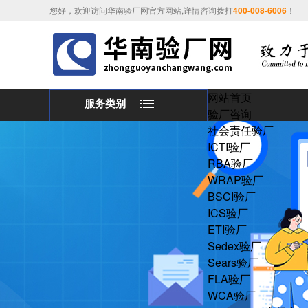
您好，欢迎访问华南验厂网官方网站,详情咨询拨打
400-008-6006
！
网站首页
服务类别
验厂咨询
社会责任验厂
ICTI验厂
RBA验厂
WRAP验厂
BSCI验厂
ICS验厂
ETI验厂
Sedex验厂
Sears验厂
FLA验厂
WCA验厂