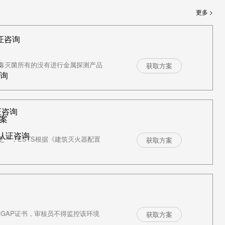
更多 >
证咨询
议
毒灭菌所有的没有进行金属探测产品
获取方案
咨询
证咨询
案
R认证咨询
一，ESTS根据《建筑灭火器配置
获取方案
球GAP证书，审核员不得监控该环境
获取方案