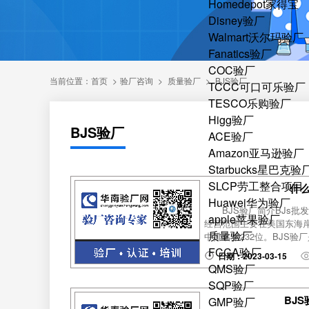
Homedepot家得宝
Disney验厂
Walmart沃尔玛验厂
Fanatics验厂
COC验厂
当前位置：
首页
>
验厂咨询
>
质量验厂
>
BJS验厂
TCCC可口可乐验厂
TESCO乐购验厂
Higg验厂
BJS验厂
ACE验厂
Amazon亚马逊验厂
Starbucks星巴克验
SLCP劳工整合项目
什么
Huawei华为验厂
BJS验厂简介BJs批发超
apple苹果验厂
经营范围主要在美国东海岸
质量验厂
中排名第232位。BJS验厂
FCCA验厂
日期：2023-03-15
QMS验厂
SQP验厂
BJ
GMP验厂