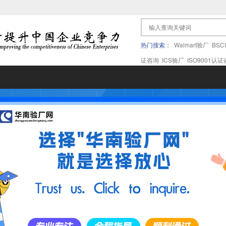
热门搜索：
Walmart验厂
BSC
证咨询
ICS验厂
ISO9001认
果验厂
APPLE苹果验厂
ICTI