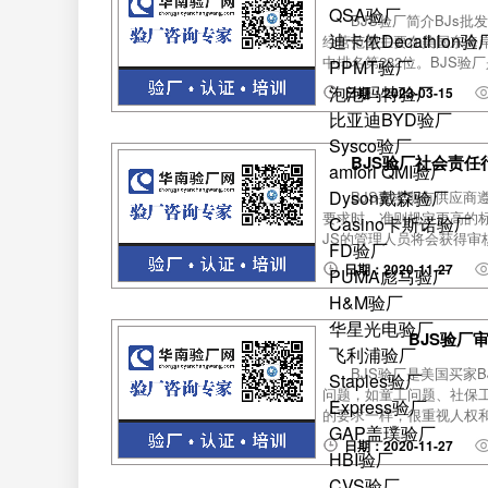
QSA验厂
BJS验厂简介BJs批发超
迪卡侬Decathlon验
经营范围主要在美国东海岸
中排名第232位。BJS验厂
PPMT验厂
泡泡玛特验厂
日期：2023-03-15
比亚迪BYD验厂
Sysco验厂
BJS验厂社会责
amfori QMI验厂
Dyson戴森验厂
BJS要求所有供应商
要求时，准则规定更高的标
Casino卡斯诺验厂
JS的管理人员将会获得审
FD验厂
日期：2020-11-27
PUMA彪马验厂
H&M验厂
华星光电验厂
BJS验厂
飞利浦验厂
BJS验厂是美国买家
Staples验厂
问题，如童工问题、社保
Express验厂
的要求一样，很重视人权和社
GAP盖璞验厂
日期：2020-11-27
HBI验厂
CVS验厂