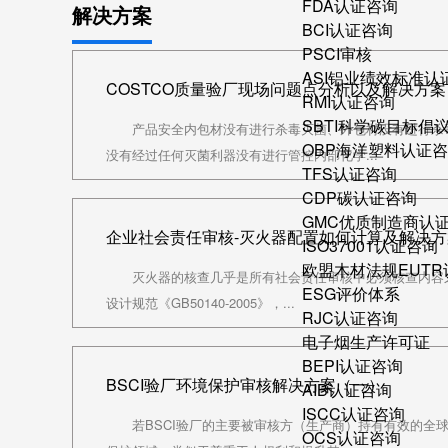
FDA认证咨询
解决方案
BCI认证咨询
PSCI审核
ASI铝业绩效标准认
COSTCO质量验厂现场问题点分析以及解决方案
RMI认证咨询
SBTI科学碳目标倡
产品安全内包材没有进行杀毒灭菌、外包材没有进行杀
OBP海洋塑料认证
没有经过任何灭菌利器没有进行管控内部化学...
TFS认证咨询
CDP碳认证咨询
GMC优质制造商认
企业社会责任审核-灭火器配置如何计算及解决方
ISO37001认证咨询
欧盟木材法规EUT
灭火器的核查几乎是所有社会责任审核中必须核查内容之
ESG评价体系
设计规范《GB50140-2005》，...
RJC认证咨询
电子烟生产许可证
BEPI认证咨询
BSCI验厂环境保护审核解决方案（一）
AIB认证咨询
ISCC认证咨询
若BSCI验厂的主要被审核方（生产商）持有有效的全
OCS认证咨询