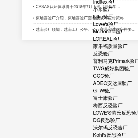
Inditex验厂
• CRSAS认证体系将于2018年7月上线（即化学...
小米验厂
Nike验厂
• 柬埔寨验厂介绍，柬埔寨验厂面临挑战与应对策略
Lowe's验厂
• 越南验厂须知：越南工厂公平、公正交易和诚信广告要...
McDonald验厂
LOREAL验厂
家乐福质量验厂
反恐验厂
普利马克Primark验
TWG威好集团验厂
CCC验厂
ADEO安达屋验厂
GTW验厂
富士康验厂
梅西反恐验厂
LOWE'S劳氏反恐验
DG反恐验厂
沃尔玛反恐验厂
Kohl's反恐验厂