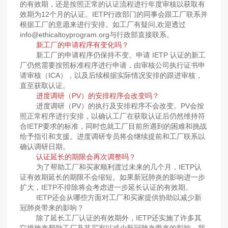
的有效期，还是按照正常的认证流程进行年度审核以获取有
效期为12个月的认证。IETP行政部门的同事会跟工厂联系并
根据工厂的意愿来进行安排。如工厂有疑问,欢迎透过
info@ethicaltoyprogram.org与行政部直接联系。
新工厂的申请程序有变化吗？
新工厂的申请程序仍保持不变。申请 IETP 认证的新工
厂仍然需要按照标准程序进行申请，由审核公司执行证书申
请审核（ICA），以及后续根据实际情况安排的跟进审核，
直至获取认证。
进度调研（PV）的安排程序会改变吗？
进度调研（PV）的执行及安排程序不会改变。PV会按
照正常程序进行安排，以确认工厂在获取认证后仍然维持符
合IETP要求的标准，同时也就工厂目前所遇到的困难和挑战
给予指引和支援。进度调研专员将会继续提前和工厂联系以
确认调研日期。
认证延长的期限会再次调整吗？
为了帮助工厂和买家顺利渡过未来的几个月，IETP认
证有效期延长的期限不会缩短。如果新冠肺炎的影响进一步
扩大，IETP不排除将会考虑进一步延长认证的有效期。
IETP还会从哪些方面对工厂和买家提供协助以减少新
冠肺炎带来的影响？
除了延长工厂认证的有效期外，IETP还实施了许多其