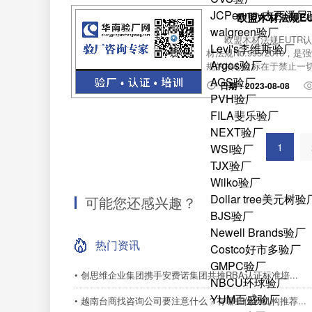
JCPenney杰西潘
欧盟木材法规E
walgreen验厂
欧盟木材法规EUTR认证简
Levi's李维斯验厂
材法规No.995/201
Argos验厂
规的核心目标在于禁止一切非
AGS验厂
日期：2023-08-08
PVH验厂
FILA斐乐验厂
NEXT验厂
1
WSI验厂
TJX验厂
Wilko验厂
Dollar tree美元树验
可能您还感兴趣？
BJS验厂
Newell Brands验厂
热门资讯
Costco好市多验厂
GMPC验厂
• 创思维企业集团携手安费诺集团共推RBA认证标准培...
NBCU环球验厂
YUM百盛验厂
• 越南台商找咨询公司要注意什么？有哪些优质机构推荐...