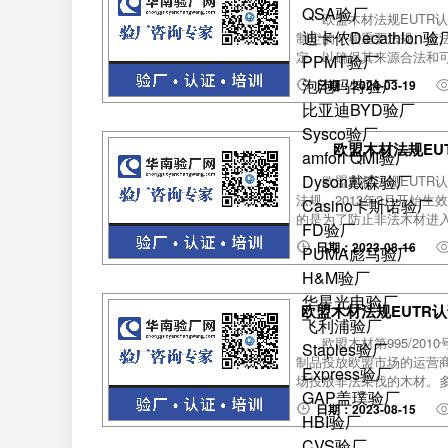
QSA验厂
欧盟木材法规EUTR
迪卡侬Decathlon验
制定的一项重要法规。该
定，以确保其来源合法和可
PPMT验厂
泡泡玛特验厂
日期：2024-03-19
比亚迪BYD验厂
Sysco验厂
欧盟木材法规EU
amfori QMI验厂
Dyson戴森验厂
欧盟木材法规EUTR认证简
法规。2013年3月开始
Casino卡斯诺验厂
的是为了防止非法木材进入到
FD验厂
日期：2023-08-16
PUMA彪马验厂
H&M验厂
华星光电验厂
欧盟木材法规EUTR
飞利浦验厂
欧盟木材第995/20
Staples验厂
制品投放欧盟市场的运营
Express验厂
场投放非法采伐的木材。多
GAP盖璞验厂
日期：2023-08-15
HBI验厂
CVS验厂