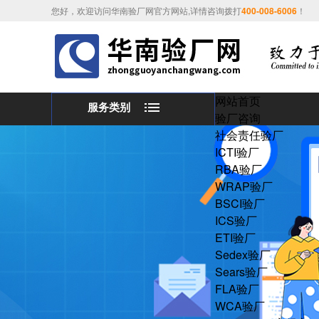
您好，欢迎访问华南验厂网官方网站,详情咨询拨打
400-008-6006
！
网站首页
服务类别
验厂咨询
社会责任验厂
ICTI验厂
RBA验厂
WRAP验厂
BSCI验厂
ICS验厂
ETI验厂
Sedex验厂
Sears验厂
FLA验厂
WCA验厂