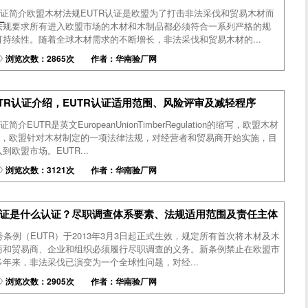
认证简介欧盟木材法规EUTR认证是欧盟为了打击非法采伐和贸易木材而
厂
法规要求所有进入欧盟市场的木材和木制品都必须符合一系列严格的规
持续性。随着全球木材需求的不断增长，非法采伐和贸易木材的...
浏览次数：2865次 作者：华南验厂网
TR认证介绍，EUTR认证适用范围、风险评审及减轻程序
介EUTR是英文EuropeanUnionTimberRegulation的缩写，欧盟木材
生效，欧盟针对木材制定的一项法律法规，对经营者和贸易商开始实施，目
欧盟市场。EUTR...
浏览次数：3121次 作者：华南验厂网
认证是什么认证？尽职调查体系要素、法规适用范围及责任主体
10号条例（EUTR）于2013年3月3日起正式生效，规定所有首次将木材及木
商和贸易商、企业和组织必须履行尽职调查的义务。新条例禁止在欧盟市
年来，非法采伐已演变为一个全球性问题，对经...
浏览次数：2905次 作者：华南验厂网