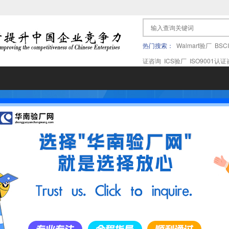
热门搜索：
Walmart验厂
BSC
证咨询
ICS验厂
ISO9001认
果验厂
APPLE苹果验厂
ICTI