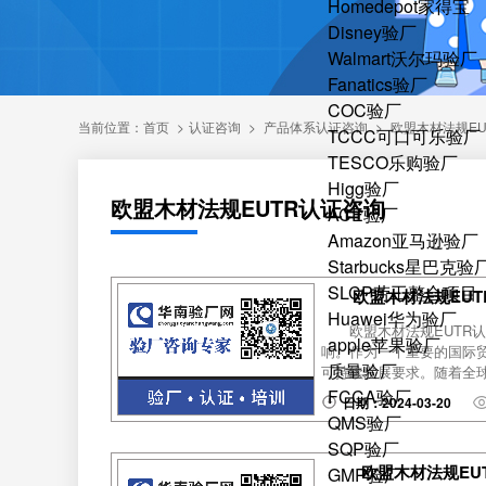
Homedepot家得宝
Disney验厂
Walmart沃尔玛验厂
Fanatics验厂
COC验厂
当前位置：
首页
>
认证咨询
>
产品体系认证咨询
>
欧盟木材法规EU
TCCC可口可乐验厂
TESCO乐购验厂
Higg验厂
欧盟木材法规EUTR认证咨询
ACE验厂
Amazon亚马逊验厂
Starbucks星巴克验
SLCP劳工整合项目
欧盟木材法规EU
Huawei华为验厂
欧盟木材法规EUTR
apple苹果验厂
响。作为一个重要的国际贸
质量验厂
可持续发展要求。随着全球
FCCA验厂
日期：2024-03-20
QMS验厂
SQP验厂
欧盟木材法规EU
GMP验厂