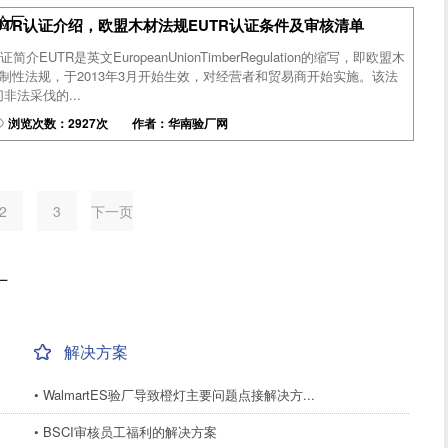
尼验厂
UTR认证介绍，欧盟木材法规EUTR认证条件及审核清单
介EUTR是英文EuropeanUnionTimberRegulation的缩写，即欧盟木
0，是强制性法规，于2013年3月开始生效，对经营者和贸易商开始实施。该法
法采伐的...
浏览次数：2927次 作者：华南验厂网
2
3
下一页
厂
解决方案
• WalmartES验厂导致橙灯主要问题点接解决方...
• BSCI审核员工福利的解决方案