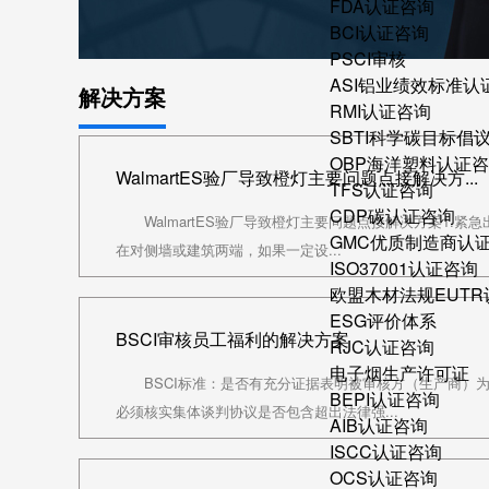
FDA认证咨询
BCI认证咨询
PSCI审核
ASI铝业绩效标准认
解决方案
RMI认证咨询
SBTI科学碳目标倡
OBP海洋塑料认证
WalmartES验厂导致橙灯主要问题点接解决方...
TFS认证咨询
CDP碳认证咨询
WalmartES验厂导致橙灯主要问题点接解决方案1.
GMC优质制造商认
在对侧墙或建筑两端，如果一定设...
ISO37001认证咨询
欧盟木材法规EUT
ESG评价体系
BSCI审核员工福利的解决方案
RJC认证咨询
电子烟生产许可证
BSCI标准：是否有充分证据表明被审核方（生产商）
BEPI认证咨询
必须核实集体谈判协议是否包含超出法律强...
AIB认证咨询
ISCC认证咨询
OCS认证咨询