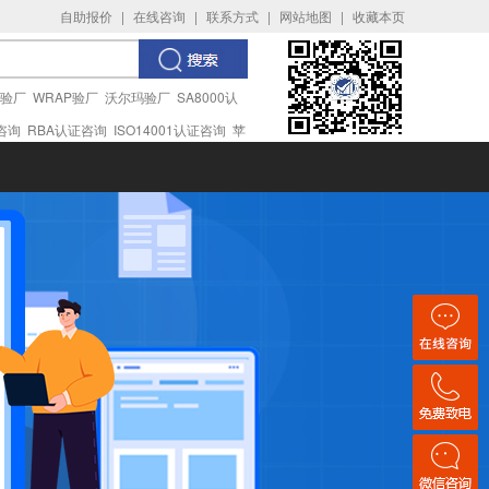
自助报价
|
在线咨询
|
联系方式
|
网站地图
|
收藏本页
I验厂
WRAP验厂
沃尔玛验厂
SA8000认
证咨询
RBA认证咨询
ISO14001认证咨询
苹