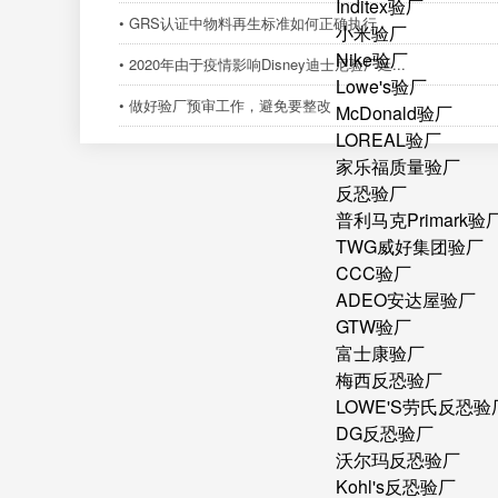
Inditex验厂
• GRS认证中物料再生标准如何正确执行
小米验厂
Nike验厂
• 2020年由于疫情影响Disney​迪士尼验厂延...
Lowe's验厂
• 做好验厂预审工作，避免要整改
McDonald验厂
LOREAL验厂
家乐福质量验厂
反恐验厂
普利马克Primark验
TWG威好集团验厂
CCC验厂
ADEO安达屋验厂
GTW验厂
富士康验厂
梅西反恐验厂
LOWE'S劳氏反恐验
DG反恐验厂
沃尔玛反恐验厂
Kohl's反恐验厂