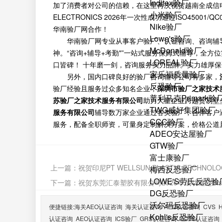
Inditex验厂
加了消费者对公司的信赖，在这里再次祝贺越南全成信电子有限公司
小米验厂
ELECTRONICS 2026年一次性成功通过ISO45001/Q
Nike验厂
华南验厂网合作！
Lowe's验厂
华南验厂网专业从事客户验厂、认证咨询、咨询辅
McDonald验厂
神。“咨询+辅导+考勤"”一站式服务保姆式辅导，全
LOREAL验厂
口皆碑！ 十年磨一剑，咨询服务实力品牌。实力雄厚
家乐福质量验厂
另外，国内口碑良好的验厂咨询辅导公司有多家，
反恐验厂
验厂经验且服务过众多知名企业；
深圳市验厂之家技术
普利马克Primark验
苏验厂之家技术服务有限公司
助力大量企业跨越贸易壁
TWG威好集团验厂
服务有限公司
辅导数万家企业通过各类验厂，合作客户
CCC验厂
服务，配备全职师资，可量身定制解决方案，价格公道
ADEO安达屋验厂
GTW验厂
富士康验厂
上一篇：
祝贺印尼PT WELLSUN PLASTIC TECHNOLO
梅西反恐验厂
LOWE'S劳氏反恐验
下一篇：
祝贺东莞汇泰塑胶有限公司2026年成功通过Dis
DG反恐验厂
沃尔玛反恐验厂
便捷链接:
海关AEO认证咨询
海关认证咨询
AEO认证咨询
CVS
Kohl's反恐验厂
认证咨询
AEO认证咨询
ICS验厂
GRS认证咨询
GOTS认证咨询