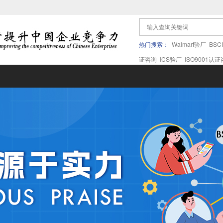
热门搜索：
Walmart验厂
BSC
证咨询
ICS验厂
ISO9001认
果验厂
APPLE苹果验厂
ICTI