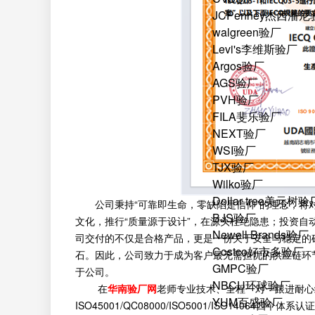
JCPenney杰西潘
walgreen验厂
Levi's李维斯验厂
Argos验厂
AGS验厂
PVH验厂
FILA斐乐验厂
NEXT验厂
WSI验厂
TJX验厂
Wilko验厂
Dollar tree美元树验
公司秉持“可靠即生命，零缺陷是信仰”的理念，将对
BJS验厂
文化，推行“质量源于设计”，在源头杜绝隐患；投资
Newell Brands验厂
司交付的不仅是合格产品，更是一份关于安全与稳定的
Costco好市多验厂
石。因此，公司致力于成为客户最无需担忧的供应链环
GMPC验厂
于公司。
NBCU环球验厂
在
华南验厂网
老师专业技术、全程一对一跟进耐心
YUM百盛验厂
ISO45001/QC08000/ISO5001/ISO140