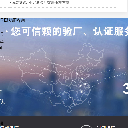
• 应对BSCI不定期验厂突击审核方案
ORE认证咨询
询
证
询
询
核