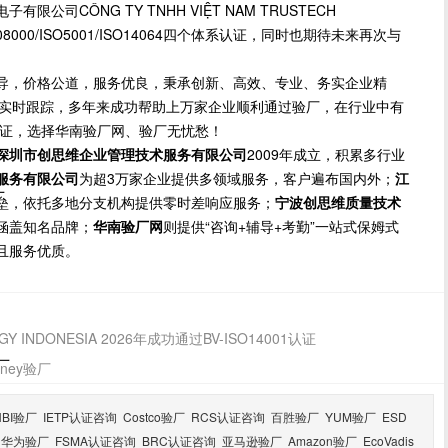
CÔNG TY TNHH VIỆT NAM TRUSTECH
C08000/ISO5001/ISO14064四个体系认证，同时也期待未来再次与
导，价格公道，服务优良，秉承创新、高效、专业、务实企业精
方位实时跟踪，多年来成功帮助上万家企业顺利通过验厂，在行业中有
保证，选择华南验厂网、验厂无忧愁！
深圳市创思维企业管理技术服务有限公司
2009年成立，积累多行业
服务有限公司
为超3万家企业提供多领域服务，客户遍布国内外；
江
厂
垒，依托多地分支机构提供零时差响应服务；
宁波创思维质量技术
涵盖知名品牌；
华南验厂网
则提供“咨询+辅导+考勤”一站式保姆式
且服务优质。
GY INDONESIA 2026年成功通过BV-ISO14001认证
厂
ney验厂
HBI验厂
IETP认证咨询
Costco验厂
RCS认证咨询
百胜验厂
YUM验厂
ESD
华为验厂
FSMA认证咨询
BRC认证咨询
亚马逊验厂
Amazon验厂
EcoVadis