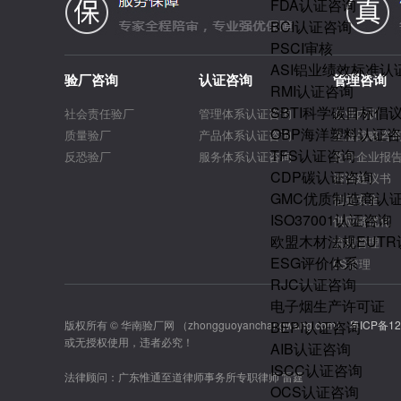
FDA认证咨询
BCI认证咨询
PSCI审核
ASI铝业绩效标准认
验厂咨询
认证咨询
管理咨询
RMI认证咨询
SBTI科学碳目标倡
社会责任验厂
管理体系认证咨询
企业内训
OBP海洋塑料认证
质量验厂
产品体系认证咨询
企业战略咨
TFS认证咨询
反恐验厂
服务体系认证咨询
竞争企业报
CDP碳认证咨询
咨询建议书
GMC优质制造商认
信息安全
ISO37001认证咨询
供应链优化
欧盟木材法规EUT
流程管理
ESG评价体系
6S管理
RJC认证咨询
电子烟生产许可证
版权所有 © 华南验厂网 （zhongguoyanchangwang.com）
BEPI认证咨询
粤ICP备12
或无授权使用，违者必究！
AIB认证咨询
ISCC认证咨询
法律顾问：广东惟通至道律师事务所专职律师 雷霆
OCS认证咨询