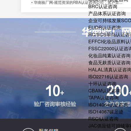
• 华南验厂网-规范资深的RBA认证咨询公司，客户首...
BRC认证咨询
产品体系认证咨询
企业可持续发展SC
EUDR认证咨询
RC/SCS翠鸟认证咨
EFFCI化妆品原料认
FSSC22000认证咨
化妆品纯素认证咨询
食品无麸质认证咨询
HALAL清真认证咨
ISO22716认证咨询
十环认证咨询
CBAM认证咨询
TAPA认证咨询
ISO14064认证咨询
ISO14067碳足迹
RSCI认证咨询
JAC供应链可持续审