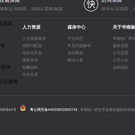
证咨询
人力资源
媒体中心
关于华南
议
人力资源规划
行业动态
华南验厂网
咨询
询
招聘与配置
常见问题解答
服务优势
告
培训与开发
成功案例
公司实景
绩效管理
解决方案
公司公告
证咨询
薪酬福利
自助报价
劳动关系
R认证咨询
090842号
粤公网安备44030602005742
,
本网站一切文字及图文版权归华南