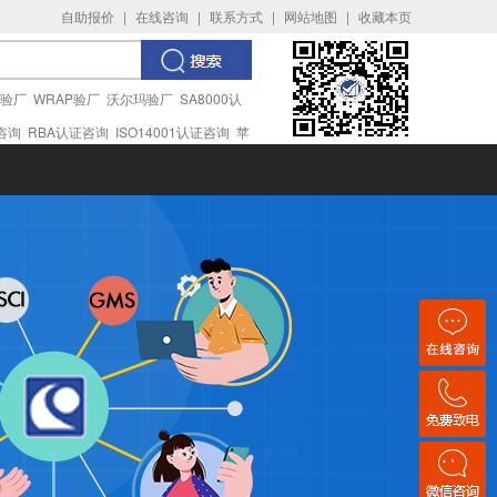
自助报价
|
在线咨询
|
联系方式
|
网站地图
|
收藏本页
I验厂
WRAP验厂
沃尔玛验厂
SA8000认
证咨询
RBA认证咨询
ISO14001认证咨询
苹