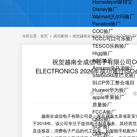
Homedepot家得宝
Disney验厂
Walmart沃尔玛验厂
Fanatics验厂
COC验厂
当前位置：
首页
>
成功案例
>
祝贺越南全成信电子有限公司CÔNG TY TNHH
TCCC可口可乐验厂
TESCO乐购验厂
Higg验厂
ACE验厂
祝贺越南全成信电子有限公司CÔNG T
Amazon亚马逊验厂
ELECTRONICS 2026年成功通过ISO45
Starbucks星巴克验
SLCP劳工整合项目
Huawei华为验厂
日期：2026-03-23
apple苹果验厂
质量验厂
FCCA验厂
越南全成信电子有限公司是一家在越南太原省富安市束
QMS验厂
于2018年。该公司专注于提供电子制造服务。其经营
SQP验厂
及连接器；消费电子产品的代工组装，如智能手机配件
GMP验厂