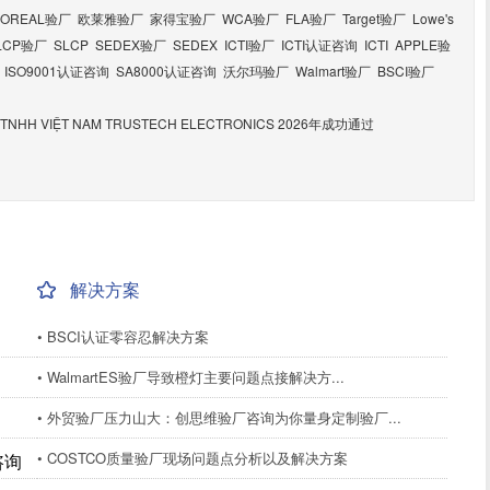
LOREAL验厂
欧莱雅验厂
家得宝验厂
WCA验厂
FLA验厂
Target验厂
Lowe's
LCP验厂
SLCP
SEDEX验厂
SEDEX
ICTI验厂
ICTI认证咨询
ICTI
APPLE验
ISO9001认证咨询
SA8000认证咨询
沃尔玛验厂
Walmart验厂
BSCI验厂
H VIỆT NAM TRUSTECH ELECTRONICS 2026年成功通过
解决方案
• BSCI认证零容忍解决方案
• WalmartES验厂导致橙灯主要问题点接解决方...
• 外贸验厂压力山大：创思维验厂咨询为你量身定制验厂...
• COSTCO质量验厂现场问题点分析以及解决方案
咨询