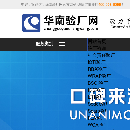
您好，欢迎访问华南验厂网官方网站,详情咨询拨打
400-008-6006
！
网站首页
服务类别
验厂咨询
社会责任验厂
ICTI验厂
RBA验厂
WRAP验厂
BSCI验厂
ICS验厂
ETI验厂
Sedex验厂
Sears验厂
FLA验厂
WCA验厂