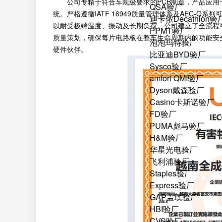
公司专精于符合车规级要求的PCB制造，产品应用
QSA验厂
统。严格遵循IATF 16949质量管理体系及AEC-
迪卡侬Decathlon验
以耐受极端温度、振动及长期负荷。公司建立了全流程
PPMT验厂
质量策划，确保每片电路板在整车生命周期内的功能安
泡泡玛特验厂
硬件伙伴。
比亚迪BYD验厂
Sysco验厂
amfori QMI验厂
Dyson戴森验厂
Casino卡斯诺验厂
FD验厂
PUMA彪马验厂
H&M验厂
华星光电验厂
飞利浦验厂
Staples验厂
Express验厂
GAP盖璞验厂
HBI验厂
CVS验厂