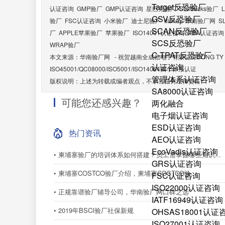
Target反恐验厂
认证咨询
GMP验厂
GMP认证咨询
星巴克验厂
Starbucks验厂
GSV反恐验厂
验厂
FSC认证咨询
小米验厂
迪士尼验厂
disney
华南验厂网
S
SCAN反恐验厂
厂
APPLE苹果验厂
苹果验厂
ISO14001认证咨询
RBA认证咨询
SCS反恐验厂
WRAP验厂
C-TPAT反恐验厂
本文来源：
华南验厂网
-
祝贺越南全成信电子有限公司CÔNG TY TNH
认证咨询
ISO45001/QC08000/ISO5001/ISO14064四个体系认证
管理体系认证咨询
版权说明：上述为转载或编者观点，不承当任何法律责任
SA8000认证咨询
可能您还感兴趣？
两化融合
电子烟认证咨询
ESD认证咨询
热门资讯
AEO认证咨询
EcoVadis认证咨询
• 柬埔寨验厂的培训体系如何搭建？员工需掌握哪些知识...
GRS认证咨询
• 柬埔寨COSTCO验厂介绍，柬埔寨COSTCO验...
FSC认证咨询
ISO22000认证咨询
• 正规靠谱验厂辅导公司，华南验厂网口碑之选
IATF16949认证咨询
• 2019年BSCI验厂社保新规
OHSAS18001认证
ISO27001认证咨询