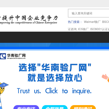
热门搜索：
Walmart验厂
BSC
证咨询
ICS验厂
ISO9001认
果验厂
APPLE苹果验厂
ICTI