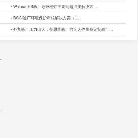
• WalmartES验厂导致橙灯主要问题点接解决方...
• BSCI验厂环境保护审核解决方案（二）
• 外贸验厂压力山大：创思维验厂咨询为你量身定制验厂...
厂
厂