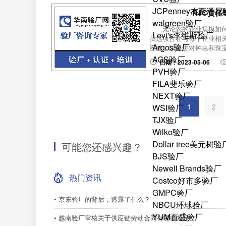
JCPenney杰西潘
RJC责
walgreen验厂
无论您的企业规模如
Levi's李维斯验厂
员选项旨在与每个企业相
Argos验厂
应链，以促进对钟表和珠宝
AGS验厂
日期：2023-05-06
PVH验厂
FILA斐乐验厂
NEXT验厂
1
2
WSI验厂
TJX验厂
Wilko验厂
Dollar tree美元树验
可能您还感兴趣？
BJS验厂
Newell Brands验厂
热门资讯
Costco好市多验厂
GMPC验厂
• 京东验厂的背后，透露了什么？
NBCU环球验厂
YUM百盛验厂
• 越南验厂审核关于供应链劳动合同有哪些规定？