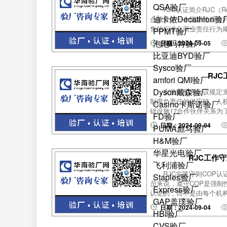
QSA验厂
RJC认证简介RJC（Re
迪卡侬Decathlon验
合成立的一个国际性非营
售的标准化商业责任行为规范
PPMT验厂
泡泡玛特验厂
日期：2024-09-05
比亚迪BYD验厂
Sysco验厂
RJ
amfori QMI验厂
Dyson戴森验厂
实施缔约方会议规定支
制度负责任的供应链、人权
Casino卡斯诺验厂
础设施17合作伙伴关系为了
FD验厂
日期：2024-09-04
PUMA彪马验厂
H&M验厂
华星光电验厂
RJC工作
飞利浦验厂
RJC实践守则COP
Staples验厂
员来说，遵守COP是强制
Express验厂
认证的，而不是由每个机构
GAP盖璞验厂
日期：2024-09-04
HBI验厂
CVS验厂