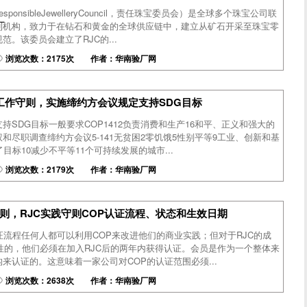
sponsibleJewelleryCouncil，责任珠宝委员会）是全球多个珠宝公司联
厂
利机构，致力于在钻石和黄金的全球供应链中，建立从矿石开采至珠宝零
。该委员会建立了RJC的...
浏览次数：2175次 作者：华南验厂网
C工作守则，实施缔约方会议规定支持SDG目标
持SDG目标一般要求COP1412负责消费和生产16和平、正义和强大的
和尽职调查缔约方会议5-141无贫困2零饥饿5性别平等9工业、创新和基
目标10减少不平等11个可持续发展的城市...
浏览次数：2179次 作者：华南验厂网
守则，RJC实践守则COP认证流程、状态和生效日期
认证流程任何人都可以利用COP来改进他们的商业实践；但对于RJC的成
性的，他们必须在加入RJC后的两年内获得认证。会员是作为一个整体来
来认证的。这意味着一家公司对COP的认证范围必须...
浏览次数：2638次 作者：华南验厂网