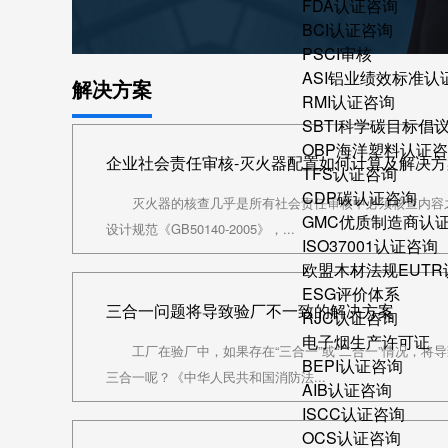
FDA认证咨询
BCI认证咨询
PSCI审核
ASI铝业绩效标准认
解决方案
RMI认证咨询
SBTI科学碳目标倡
OBP海洋塑料认证
企业社会责任审核-灭火器配置如何计算及解决方
TFS认证咨询
CDP碳认证咨询
灭火器的核查几乎是所有社会责任审核中必须核查内容之
GMC优质制造商认
设计规范《GB50140-2005》，...
ISO37001认证咨询
欧盟木材法规EUT
ESG评价体系
三合一问题将导致验厂不一致的解决方案
RJC认证咨询
电子烟生产许可证
工厂在验厂中，如果存在“三合一”或“二合一”情况，将
BEPI认证咨询
三合一呢？《中华人民共和国消防法...
AIB认证咨询
ISCC认证咨询
OCS认证咨询