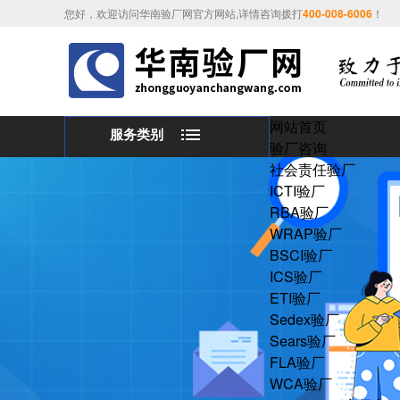
您好，欢迎访问华南验厂网官方网站,详情咨询拨打
400-008-6006
！
网站首页
服务类别
验厂咨询
社会责任验厂
ICTI验厂
RBA验厂
WRAP验厂
BSCI验厂
ICS验厂
ETI验厂
Sedex验厂
Sears验厂
FLA验厂
WCA验厂