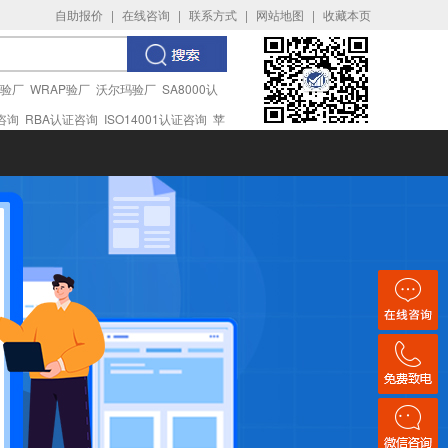
自助报价
|
在线咨询
|
联系方式
|
网站地图
|
收藏本页
I验厂
WRAP验厂
沃尔玛验厂
SA8000认
证咨询
RBA认证咨询
ISO14001认证咨询
苹