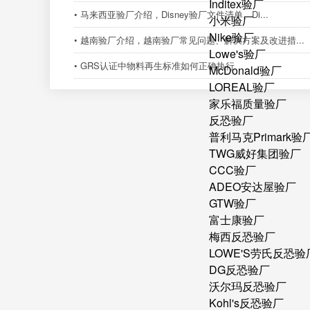
Inditex验厂
• 马来西亚验厂介绍，Disney验厂文件清单、Di...
小米验厂
Nike验厂
• 越南验厂介绍，越南验厂常见问题、解决方案及改进措...
Lowe's验厂
• GRS认证中物料再生标准如何正确执行
McDonald验厂
LOREAL验厂
家乐福质量验厂
反恐验厂
普利马克Primark验
TWG威好集团验厂
CCC验厂
ADEO安达屋验厂
GTW验厂
富士康验厂
梅西反恐验厂
LOWE'S劳氏反恐验
DG反恐验厂
沃尔玛反恐验厂
Kohl's反恐验厂