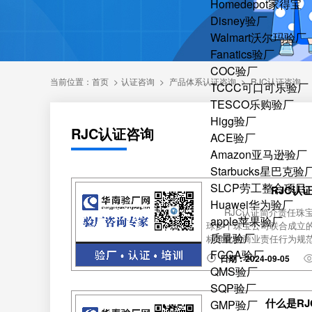
Homedepot家得宝
Disney验厂
Walmart沃尔玛验厂
Fanatics验厂
COC验厂
当前位置：
首页
>
认证咨询
>
产品体系认证咨询
>
RJC认证咨询
TCCC可口可乐验厂
TESCO乐购验厂
Higg验厂
RJC认证咨询
ACE验厂
Amazon亚马逊验厂
Starbucks星巴克验
SLCP劳工整合项目
RJC认
Huawei华为验厂
RJC认证简介责任珠宝委员会
apple苹果验厂
球多个珠宝公司联合成立
质量验厂
标准化的商业责任行为规范
FCCA验厂
日期：2024-09-05
QMS验厂
SQP验厂
什么是R
GMP验厂