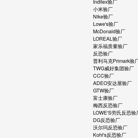
Inditex验厂
小米验厂
Nike验厂
Lowe's验厂
McDonald验厂
LOREAL验厂
家乐福质量验厂
反恐验厂
普利马克Primark验
TWG威好集团验厂
CCC验厂
ADEO安达屋验厂
GTW验厂
富士康验厂
梅西反恐验厂
LOWE'S劳氏反恐验
DG反恐验厂
沃尔玛反恐验厂
Kohl's反恐验厂