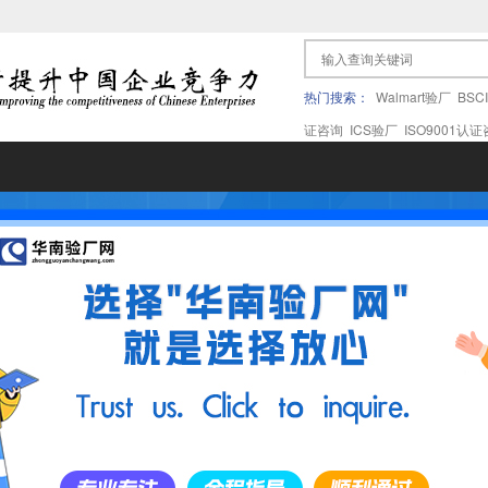
热门搜索：
Walmart验厂
BSC
证咨询
ICS验厂
ISO9001认
果验厂
APPLE苹果验厂
ICTI