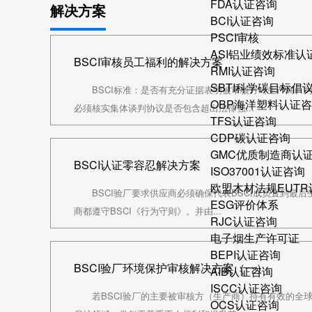
FDA认证咨询
解决方案
BCI认证咨询
PSCI审核
ASI铝业绩效标准认
BSCI审核员工福利的解决方案
RMI认证咨询
SBTI科学碳目标倡
BSCI标准：是否有充分证据表明被审核方（生产商）
OBP海洋塑料认证
必须核实集体谈判协议是否包含超出法律强...
TFS认证咨询
CDP碳认证咨询
GMC优质制造商认
BSCI认证零容忍解决方案
ISO37001认证咨询
欧盟木材法规EUT
BSCI验厂要求供应商必须确保代表BSCI成员直到最
ESG评价体系
商都遵守BSCI《行为守则》。并由...
RJC认证咨询
电子烟生产许可证
BEPI认证咨询
BSCI验厂环境保护审核解决方案（一）
AIB认证咨询
ISCC认证咨询
若BSCI验厂的主要被审核方（生产商）持有有效的全
OCS认证咨询