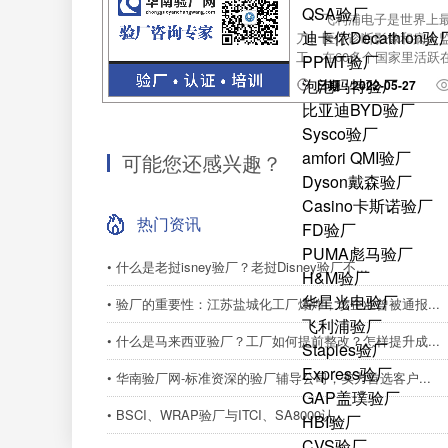
QSA验厂
飞利浦电子是世界上
迪卡侬Decathlon验
刀、医疗诊断影像和病人监
工，在60多个国家里活跃
PPMT验厂
泡泡玛特验厂
日期：2022-05-27
比亚迪BYD验厂
Sysco验厂
amfori QMI验厂
可能您还感兴趣？
Dyson戴森验厂
Casino卡斯诺验厂
热门资讯
FD验厂
PUMA彪马验厂
• 什么是老挝isney验厂？老挝Disney验厂不...
H&M验厂
华星光电验厂
• 验厂的重要性：江苏盐城化工厂爆炸，该企业曾被通报...
飞利浦验厂
• 什么是马来西亚验厂？工厂如何提前整改？怎样提升成...
Staples验厂
Express验厂
• 华南验厂网-标准资深的验厂辅导公司，实力首选客户...
GAP盖璞验厂
• BSCI、WRAP验厂与ITCI、SA8000认...
HBI验厂
CVS验厂