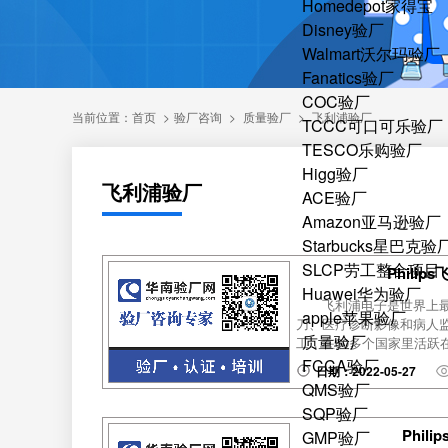
Homedepot家得宝
Disney验厂
Walmart沃尔玛验厂
Fanatics验厂
COC验厂
当前位置：
首页
>
验厂咨询
>
质量验厂
>
飞利浦验厂
TCCC可口可乐验厂
TESCO乐购验厂
Higg验厂
飞利浦验厂
ACE验厂
Amazon亚马逊验厂
Starbucks星巴克验
SLCP劳工整合项目
Phil
Huawei华为验厂
飞利浦电子是世界上
apple苹果验厂
刀、医疗诊断影像和病人监
质量验厂
工，在60多个国家里活跃
FCCA验厂
日期：2022-05-27
QMS验厂
SQP验厂
Phi
GMP验厂