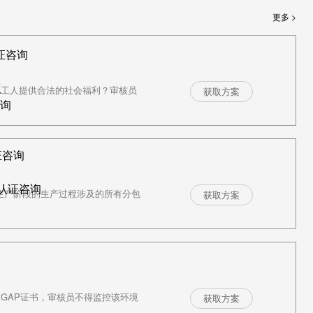
更多 >
证咨询
议
为工人提供合法的社会福利？审核员
获取方案
咨询
证咨询
R认证咨询
后生产阶段的生产过程涉及的所有分包
获取方案
球GAP证书，审核员不得监控该环境
获取方案