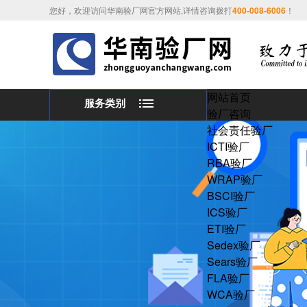
您好，欢迎访问华南验厂网官方网站,详情咨询拨打
400-008-6006
！
网站首页
服务类别
验厂咨询
社会责任验厂
ICTI验厂
RBA验厂
WRAP验厂
BSCI验厂
ICS验厂
ETI验厂
Sedex验厂
Sears验厂
FLA验厂
WCA验厂