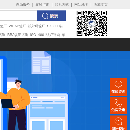
自助报价
|
在线咨询
|
联系方式
|
网站地图
|
收藏本页
I验厂
WRAP验厂
沃尔玛验厂
SA8000认
证咨询
RBA认证咨询
ISO14001认证咨询
苹