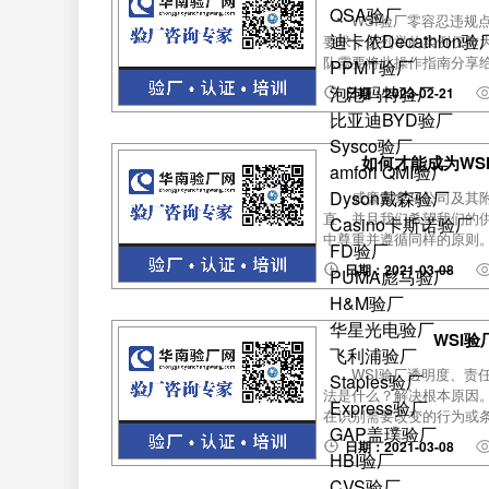
QSA验厂
WSI验厂零容忍违规
迪卡侬Decathlon验
要求，所列举的实例仅作
队需要将此操作指南分享给
PPMT验厂
泡泡玛特验厂
日期：2023-02-21
比亚迪BYD验厂
Sysco验厂
如何才能成为WS
amfori QMI验厂
Dyson戴森验厂
威廉索拿马公司及其附
直，并且我们希望我们的
Casino卡斯诺验厂
中尊重并遵循同样的原则。
FD验厂
日期：2021-03-08
PUMA彪马验厂
H&M验厂
华星光电验厂
WSI
飞利浦验厂
WSI验厂透明度、责
Staples验厂
法是什么？解决根本原因
Express验厂
在识别需要改变的行为或条
GAP盖璞验厂
日期：2021-03-08
HBI验厂
CVS验厂