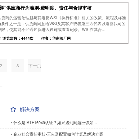
尼验厂
I验厂供应商行为准则-透明度、责任与合规审核
供货商的运营治理且与其遵循WSI《执行标准》相关的政策、流程及标准
的条件之一是，供货商同意给WSI及其客户或者第三方代表以遵循我司的
限，使其能不经通知就进入设施或查看记录。WSI在其合...
浏览次数：4444次 作者：华南验厂网
2
3
下一页
厂
解决方案
• 什么是IATF16949认证？如果遇到问题应该如...
• 企业社会责任审核-灭火器配置如何计算及解决方案