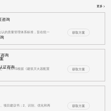
更多 >
证咨询
议
车行业公认的质量管理体系标准，旨在统一
获取方案
咨询
证咨询
案
R认证咨询
一，ESTS根据《建筑灭火器配置
获取方案
：1、项目建议书；2、识别、优化和再
获取方案