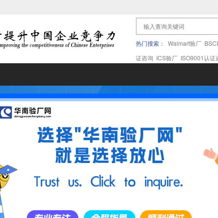
热门搜索：
Walmart验厂
BSC
证咨询
ICS验厂
ISO9001认
果验厂
APPLE苹果验厂
ICTI