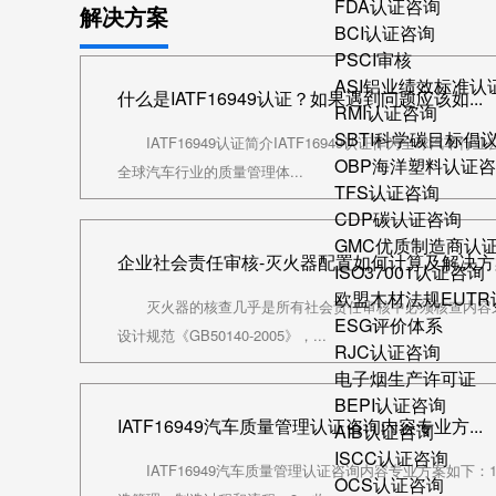
FDA认证咨询
解决方案
BCI认证咨询
PSCI审核
ASI铝业绩效标准认
什么是IATF16949认证？如果遇到问题应该如...
RMI认证咨询
SBTI科学碳目标倡
IATF16949认证简介IATF16949认证作为全球汽
OBP海洋塑料认证
全球汽车行业的质量管理体...
TFS认证咨询
CDP碳认证咨询
GMC优质制造商认
企业社会责任审核-灭火器配置如何计算及解决方
ISO37001认证咨询
欧盟木材法规EUT
灭火器的核查几乎是所有社会责任审核中必须核查内容之
ESG评价体系
设计规范《GB50140-2005》，...
RJC认证咨询
电子烟生产许可证
BEPI认证咨询
IATF16949汽车质量管理认证咨询内容专业方...
AIB认证咨询
ISCC认证咨询
IATF16949汽车质量管理认证咨询内容专业方案如下
OCS认证咨询