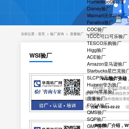
Homedepot家得宝
Disney验厂
Walmart沃尔玛验厂
Fanatics验厂
COC验厂
当前位置：
首页
>
验厂咨询
>
质量验厂
>
WSI验厂
TCCC可口可乐验厂
TESCO乐购验厂
Higg验厂
WSI验厂
ACE验厂
Amazon亚马逊验厂
Starbucks星巴克验
SLCP劳工整合项目
WSI验厂介绍
Huawei华为验厂
WSI验厂零容忍违规
apple苹果验厂
要求，所列举的实例仅作
质量验厂
队需要将此操作指南分享给
FCCA验厂
日期：2023-02-22
QMS验厂
SQP验厂
WSI验厂介绍，
GMP验厂