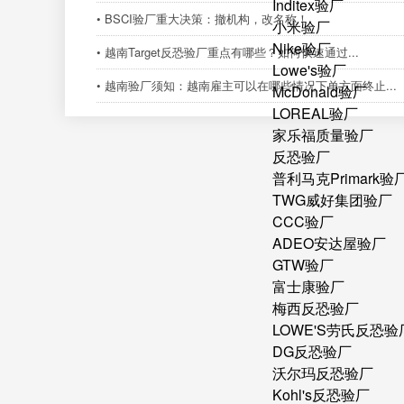
Inditex验厂
• BSCI验厂重大决策：撤机构，改名称！
小米验厂
Nike验厂
• 越南Target反恐验厂重点有哪些？如何快速通过...
Lowe's验厂
• 越南验厂须知：越南雇主可以在哪些情况下单方面终止...
McDonald验厂
LOREAL验厂
家乐福质量验厂
反恐验厂
普利马克Primark验
TWG威好集团验厂
CCC验厂
ADEO安达屋验厂
GTW验厂
富士康验厂
梅西反恐验厂
LOWE'S劳氏反恐验
DG反恐验厂
沃尔玛反恐验厂
Kohl's反恐验厂