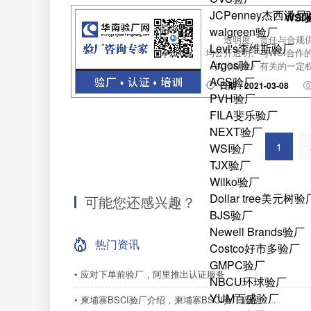
JCPenney杰西潘
WS
walgreen验厂
透明度、责任与合规
Levi's李维斯验厂
均公开透明。与WSI合作
Argos验厂
《执行标准》有关的一定权
AGS验厂
日期：2021-03-08
PVH验厂
FILA斐乐验厂
NEXT验厂
1
WSI验厂
TJX验厂
Wilko验厂
Dollar tree美元树验
可能您还感兴趣？
BJS验厂
Newell Brands验厂
热门资讯
Costco好市多验厂
GMPC验厂
• 应对下单前验厂，阿里推出认证服务
NBCU环球验厂
YUM百盛验厂
• 柬埔寨BSCI验厂介绍，柬埔寨BSCI验厂流程、...