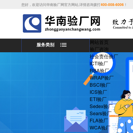
您好，欢迎访问华南验厂网官方网站,详情咨询拨打
400-008-6006
！
网站首页
服务类别
验厂咨询
社会责任验厂
ICTI验厂
RBA验厂
WRAP验厂
BSCI验厂
ICS验厂
ETI验厂
Sedex验厂
Sears验厂
FLA验厂
WCA验厂