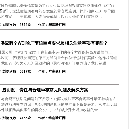
点操作指南此操作指南是为了帮助供应商理解WSI零容忍违规点（ZTV）
厂
为指导，无法囊括所有可能会发生的零容忍案例。操作指南•工厂领导团
所有员工，主管和工人委员会成员，以帮助他们了解零容忍...
浏览次数：4354次 作者：华南验厂网
I供应商？WSI验厂审核重点要求及相关注意事项有哪些？
属公司（“WSI”）致力于在其商业运作的各个方面保持高度诚信与正
供应商、代理以及指定的第三方等商业合作伙伴也能在其商业运作和管理
我们的《行为守则》及随附的《执行标准》详细列出了我们希望...
浏览次数：5317次 作者：华南验厂网
验厂透明度、责任与合规审核常见问题及解决方案
任与合规审核常见问题如下所示：1.解决或纠正不合规事件最可持续的方
。通过解决根本原因，您处理的是真正的事件而不仅是表象。实质上，您
件以预防类似事件的再次发生。2.能减少开支增加收益的合...
浏览次数：4766次 作者：华南验厂网