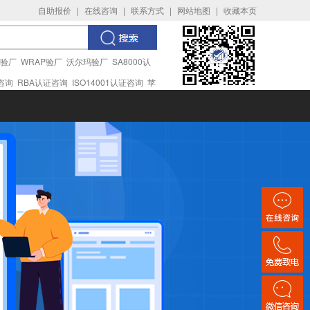
自助报价
|
在线咨询
|
联系方式
|
网站地图
|
收藏本页
I验厂
WRAP验厂
沃尔玛验厂
SA8000认
证咨询
RBA认证咨询
ISO14001认证咨询
苹