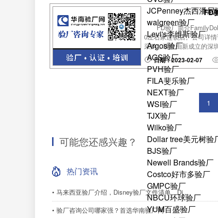
JCPenney杰西潘
FD
walgreen验厂
FD验厂简介Family
Levi's李维斯验厂
0左右家连锁店。公司详情请登
Argos验厂
采购，现在由新成立的深圳OFF
AGS验厂
日期：2023-02-07
PVH验厂
FILA斐乐验厂
NEXT验厂
1
WSI验厂
TJX验厂
Wilko验厂
Dollar tree美元树验
可能您还感兴趣？
BJS验厂
Newell Brands验厂
热门资讯
Costco好市多验厂
GMPC验厂
• 马来西亚验厂介绍，Disney验厂文件清单、Di...
NBCU环球验厂
YUM百盛验厂
• 验厂咨询公司哪家强？首选华南验厂网