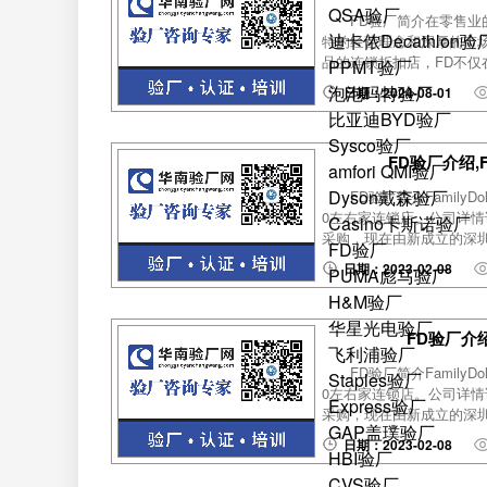
QSA验厂
FD验厂简介在零售业的
迪卡侬Decathlon验
特的经营理念和深厚的市
品的连锁折扣店，FD不仅
PPMT验厂
泡泡玛特验厂
日期：2024-08-01
比亚迪BYD验厂
Sysco验厂
FD验厂介绍
amfori QMI验厂
Dyson戴森验厂
FD验厂简介Family
0左右家连锁店。公司详情请登
Casino卡斯诺验厂
采购，现在由新成立的深圳OFF
FD验厂
日期：2023-02-08
PUMA彪马验厂
H&M验厂
华星光电验厂
FD验厂介
飞利浦验厂
FD验厂简介Family
Staples验厂
0左右家连锁店。公司详情请登
Express验厂
采购，现在由新成立的深圳OFF
GAP盖璞验厂
日期：2023-02-08
HBI验厂
CVS验厂