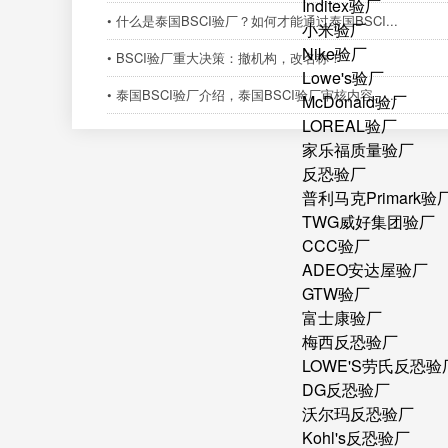
Inditex验厂
• 什么是泰国BSCI验厂？如何才能通过泰国BSCI...
小米验厂
Nike验厂
• BSCI验厂重大决策：撤机构，改名称！
Lowe's验厂
• 泰国BSCI验厂介绍，泰国BSCI验厂审核内容、...
McDonald验厂
LOREAL验厂
家乐福质量验厂
反恐验厂
普利马克Primark验
TWG威好集团验厂
CCC验厂
ADEO安达屋验厂
GTW验厂
富士康验厂
梅西反恐验厂
LOWE'S劳氏反恐验
DG反恐验厂
沃尔玛反恐验厂
Kohl's反恐验厂