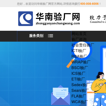
您好，欢迎访问华南验厂网官方网站,详情咨询拨打
400-008-6006
！
网站首页
服务类别
验厂咨询
社会责任验厂
ICTI验厂
RBA验厂
WRAP验厂
BSCI验厂
ICS验厂
ETI验厂
Sedex验厂
Sears验厂
FLA验厂
WCA验厂