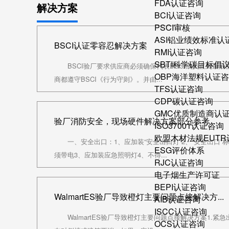
FDA认证咨询
解决方案
BCI认证咨询
PSCI审核
ASI铝业绩效标准认
BSCI认证零容忍解决方案
RMI认证咨询
SBTI科学碳目标倡
BSCI验厂要求供应商必须确保代表BSCI成员直到最
OBP海洋塑料认证
商都遵守BSCI《行为守则》。并由...
TFS认证咨询
CDP碳认证咨询
GMC优质制造商认
验厂消防安全，现场硬件解决方案部分参考
ISO37001认证咨询
欧盟木材法规EUT
一、安全出口：1、应加装“安全出口灯”2、“安全出口
ESG评价体系
须带电3、应加装应急照明灯4、不得...
RJC认证咨询
电子烟生产许可证
BEPI认证咨询
WalmartES验厂导致橙灯主要问题点接解决方...
AIB认证咨询
ISCC认证咨询
WalmartES验厂导致橙灯主要问题点接解决方案1.
OCS认证咨询