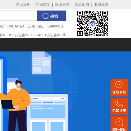
自助报价
|
在线咨询
|
联系方式
|
网站地图
|
收藏本页
I验厂
WRAP验厂
沃尔玛验厂
SA8000认
证咨询
RBA认证咨询
ISO14001认证咨询
苹