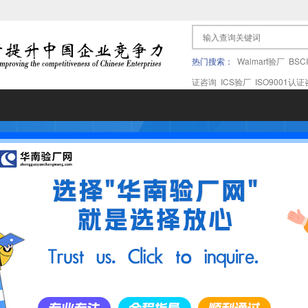
热门搜索：
Walmart验厂
BSC
证咨询
ICS验厂
ISO9001认
果验厂
APPLE苹果验厂
ICTI