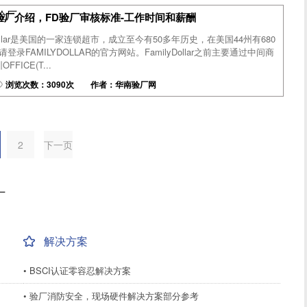
尼验厂
验厂介绍，FD验厂审核标准-工作时间和薪酬
Dollar是美国的一家连锁超市，成立至今有50多年历史，在美国44州有680
录FAMILYDOLLAR的官方网站。FamilyDollar之前主要通过中间商
ICE(T...
浏览次数：3090次 作者：华南验厂网
2
下一页
厂
解决方案
• BSCI认证零容忍解决方案
• 验厂消防安全，现场硬件解决方案部分参考