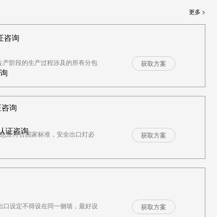
更多 >
证咨询
议
后生产阶段的生产过程涉及的所有分包
获取方案
咨询
证咨询
R认证咨询
”标志应符合国家标准，安全出口灯必
获取方案
紧急出口设定不得设在同一侧墙，最好设
获取方案