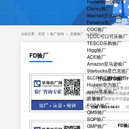
Homedepot家得宝
Disney验厂
Walmart沃尔玛验厂
Fanatics验厂
COC验厂
当前位置：
首页
>
验厂咨询
>
质量验厂
>
FD验厂
TCCC可口可乐验厂
TESCO乐购验厂
Higg验厂
FD验厂
ACE验厂
Amazon亚马逊验厂
Starbucks星巴克验
SLCP劳工整合项目
什么是FD验厂
Huawei华为验厂
FD验厂简介在零售业的
apple苹果验厂
特的定位和强大的市场渗
质量验厂
这一商业帝国背后不可或缺
FCCA验厂
日期：2024-08-01
QMS验厂
SQP验厂
FD
GMP验厂