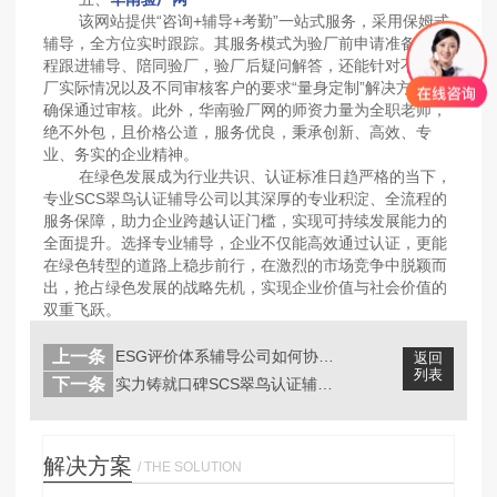
该网站提供“咨询+辅导+考勤”一站式服务，采用保姆式
辅导，全方位实时跟踪。其服务模式为验厂前申请准备、全
程跟进辅导、陪同验厂，验厂后疑问解答，还能针对不同工
厂实际情况以及不同审核客户的要求“量身定制”解决方案，
确保通过审核。此外，华南验厂网的师资力量为全职老师，
绝不外包，且价格公道，服务优良，秉承创新、高效、专
业、务实的企业精神。
在绿色发展成为行业共识、认证标准日趋严格的当下，
专业SCS翠鸟认证辅导公司以其深厚的专业积淀、全流程的
服务保障，助力企业跨越认证门槛，实现可持续发展能力的
全面提升。选择专业辅导，企业不仅能高效通过认证，更能
在绿色转型的道路上稳步前行，在激烈的市场竞争中脱颖而
出，抢占绿色发展的战略先机，实现企业价值与社会价值的
双重飞跃。
上一条
ESG评价体系辅导公司如何协助企业应...
返回
列表
下一条
实力铸就口碑SCS翠鸟认证辅导公司，...
解决方案
/ THE SOLUTION