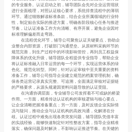
的专业服务。认证启动之初，辅导团队会先对企业运营现状
进行全面梳理，对照认证核心要求，系统排查流程中的薄弱
环节。通过细致解读标准条款，结合企业所属领域的行业特
性，制定贴合实际的推进方案，明确各阶段核心任务与推进
节奏，让认证准备工作方向清晰、有序开展，避免企业因对
标准理解偏差而走弯路。
在流程优化环节，辅导公司聚焦认证关键要点，协助企
业整合内部资源，打破部门沟通壁垒。从原材料采购环节的
规范完善，到生产过程中的环境影响管控，再到员工权益保
障体系的优化升级，辅导团队全程提供专业指导，帮助企业
将认证标准融入日常运营的每一个环节，实现运营体系的绿
色化、规范化转型。同时，针对认证审核中至关重要的资料
准备工作，辅导公司指导企业建立规范的档案管理机制，确
保各类运营记录真实完整、可追溯，全面满足审核对证据链
的严格要求，从源头规避因资料问题导致的认证受阻。
在沟通协调层面，专业辅导公司发挥着不可或缺的桥梁
作用。一方面，精准传达认证机构的审核逻辑与核心要点，
让企业清晰把握准备重点；另一方面，及时反馈企业实际情
况与疑问，推动企业与认证机构的高效沟通，化解潜在分
歧。认证过程中难免出现各类突发问题，辅导团队凭借丰富
的实战经验，能够快速制定针对性整改方案，指导企业精准
落实，确保问题及时解决，不影响认证推进节奏。在关键的