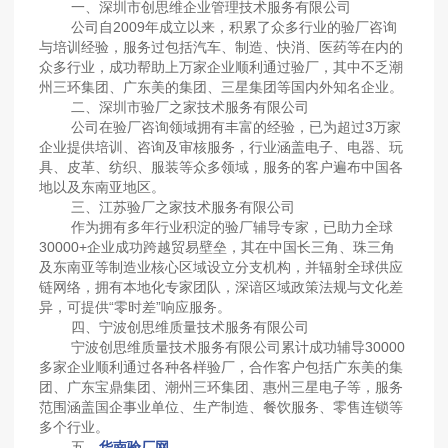
一、深圳市创思维企业管理技术服务有限公司
公司自2009年成立以来，积累了众多行业的验厂咨询
与培训经验，服务过包括汽车、制造、快消、医药等在内的
众多行业，成功帮助上万家企业顺利通过验厂，其中不乏潮
州三环集团、广东美的集团、三星集团等国内外知名企业。
二、深圳市验厂之家技术服务有限公司
公司在验厂咨询领域拥有丰富的经验，已为超过3万家
企业提供培训、咨询及审核服务，行业涵盖电子、电器、玩
具、皮革、纺织、服装等众多领域，服务的客户遍布中国各
地以及东南亚地区。
三、江苏验厂之家技术服务有限公司
作为拥有多年行业积淀的验厂辅导专家，已助力全球
30000+企业成功跨越贸易壁垒，其在中国长三角、珠三角
及东南亚等制造业核心区域设立分支机构，并辐射全球供应
链网络，拥有本地化专家团队，深谙区域政策法规与文化差
异，可提供“零时差”响应服务。
四、宁波创思维质量技术服务有限公司
宁波创思维质量技术服务有限公司累计成功辅导30000
多家企业顺利通过各种各样验厂，合作客户包括广东美的集
团、广东宝鼎集团、潮州三环集团、惠州三星电子等，服务
范围涵盖国企事业单位、生产制造、餐饮服务、零售连锁等
多个行业。
五、
华南验厂网