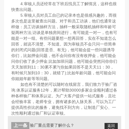
4.审核人员还经常在下班后找员工了解情况，这样也很
快查出问题。
5.审核人员对员工自已的记录本也是很感兴趣的，而很
多次也是这里被查出问题。对于和员工访谈，他们也通常这
样做：员工访谈抽样方法，抽样一般采取随机抽样和年龄可
疑两种方法;访谈是单独房间进行，有可能是一对一，也有可
能是一对一组。有些问题要想一想再回答，实在不知道怎么
回答，就说不清楚、不知道。因为审核员不会只问一些简单
的封闭式问题(回答是否、有无)，他可能会提一些问题诱导
你们，比如押金问题，他不会问你有没有收押金，他可能会
问你们收了多少押金;比如加班问题，他可能会突然问你你们
天天加班到11：30累不累?(你如果回答不是天天11：30，
有时候只加到10：30，就错了);比如年龄问题，他可能会问
你姐姐年龄等等问题。
如也有不清楚的可以随时在线留言，我们致力于验厂咨
询.体系认证服务12年，累计帮助30000多家企业顺利通过各
种各样验厂和体系认证。为广大客户提供一站式服务，且社
会经验丰富，老师专业，拥有诸多的人脉关系，可以为工厂
提供高性价比的服务，避免找不到方向，让制造厂安心、一
次性顺利通过验厂和认证审核。
上一条
验厂重点需要了解什么？
返回