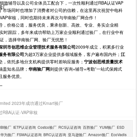
细致辅导以及公司全体员工配合下，一次性顺利通过RBA认证VAP
尼验厂
了市场同时也增加了消费者对公司的信赖，在这里再次祝贺中电科
证VAP审核，同时也期待未来再次与华南验厂网合作！
导，价格公道，服务优良，秉承创新、高效、专业、务实企业精
方位实时跟踪，多年来成功帮助上万家企业顺利通过验厂，在行业中有
保证，选择华南验厂网、验厂无忧愁！
深圳市创思维企业管理技术服务有限公司
2009年成立，积累多行业
服务有限公司
为超3万家企业提供多领域服务，客户遍布国内外；
江
垒，依托多地分支机构提供零时差响应服务；
宁波创思维质量技术
涵盖知名品牌；
华南验厂网
则提供“咨询+辅导+考勤”一站式保姆式
且服务优质。
厂
 Limited 2023年成功通过Kmart验厂
RBA认证-VAP审核
HBI验厂
IETP认证咨询
Costco验厂
RCS认证咨询
百胜验厂
YUM验厂
ESD
华为验厂
FSMA认证咨询
BRC认证咨询
亚马逊验厂
Amazon验厂
EcoVadis