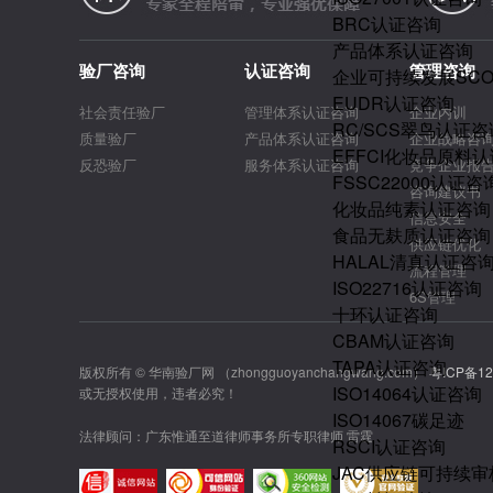
BRC认证咨询
产品体系认证咨询
验厂咨询
认证咨询
管理咨询
企业可持续发展SC
EUDR认证咨询
社会责任验厂
管理体系认证咨询
企业内训
RC/SCS翠鸟认证咨
质量验厂
产品体系认证咨询
企业战略咨
EFFCI化妆品原料认
反恐验厂
服务体系认证咨询
竞争企业报
FSSC22000认证咨
咨询建议书
化妆品纯素认证咨询
信息安全
食品无麸质认证咨询
供应链优化
HALAL清真认证咨
流程管理
ISO22716认证咨询
6S管理
十环认证咨询
CBAM认证咨询
TAPA认证咨询
版权所有 © 华南验厂网 （zhongguoyanchangwang.com）
粤ICP备12
ISO14064认证咨询
或无授权使用，违者必究！
ISO14067碳足迹
法律顾问：广东惟通至道律师事务所专职律师 雷霆
RSCI认证咨询
JAC供应链可持续审