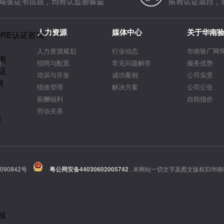
人力资源
媒体中心
关于华南
ORE认证咨询
人力资源规划
行业动态
华南验厂网
询
询
招聘与配置
常见问题解答
服务优势
证
告
培训与开发
成功案例
公司实景
询
绩效管理
解决方案
公司公告
薪酬福利
自助报价
劳动关系
询
090842号
粤公网安备44030602005742
,
本网站一切文字及图文版权归华南
核