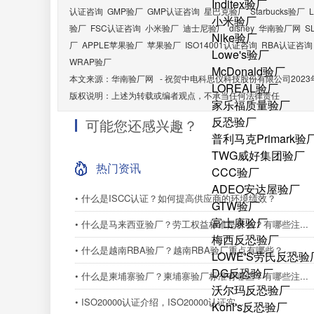
Inditex验厂
认证咨询
GMP验厂
GMP认证咨询
星巴克验厂
Starbucks验厂
小米验厂
验厂
FSC认证咨询
小米验厂
迪士尼验厂
disney
华南验厂网
S
Nike验厂
厂
APPLE苹果验厂
苹果验厂
ISO14001认证咨询
RBA认证咨询
Lowe's验厂
WRAP验厂
McDonald验厂
本文来源：
华南验厂网
-
祝贺中电科思仪科技股份有限公司2023
LOREAL验厂
版权说明：上述为转载或编者观点，不承当任何法律责任
家乐福质量验厂
反恐验厂
可能您还感兴趣？
普利马克Primark验
TWG威好集团验厂
热门资讯
CCC验厂
ADEO安达屋验厂
• 什么是ISCC认证？如何提高供应商的环境绩效？
GTW验厂
富士康验厂
• 什么是马来西亚验厂？劳工权益标准是什么？有哪些注...
梅西反恐验厂
• 什么是越南RBA验厂？越南RBA验厂重点有哪些？...
LOWE'S劳氏反恐验
DG反恐验厂
• 什么是柬埔寨验厂？柬埔寨验厂标准有哪些？有哪些注...
沃尔玛反恐验厂
• ISO20000认证介绍，ISO20000认证实...
Kohl's反恐验厂