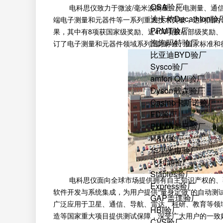
QSA验厂
电科思仪致力于微波/毫米波测量、光电测量、通信
迪卡侬Decathlon验
端电子测量和元器件等一系列重大技术突破，达到国内领
PPMT验厂
果，其中有8项获国家级奖励、近400项获省部级奖励、
泡泡玛特验厂
订了电子测量和元器件领域系列国际标准、国家标准和
比亚迪BYD验厂
Sysco验厂
amfori QMI验厂
Dyson戴森验厂
Casino卡斯诺验厂
FD验厂
PUMA彪马验厂
H&M验厂
华星光电验厂
飞利浦验厂
Staples验厂
电科思仪面向全球市场提供拥有自主知识产权的、覆
Express验厂
软件开发与系统集成，为用户提供“量身定做”的自动
GAP盖璞验厂
广泛应用于卫星、通信、导航、雷达、科研、教育等领
HBI验厂
造等国家重大项目提供测试保障，深受广大用户的一致
CVS验厂