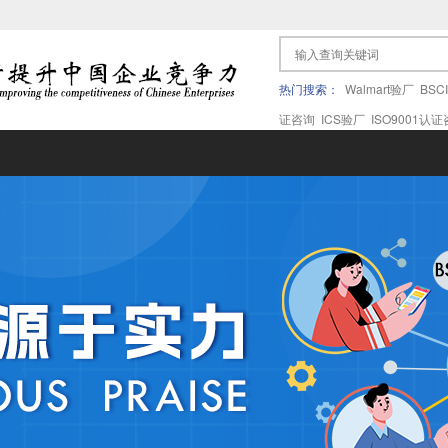
热门搜索：
Walmart验厂
BSC
证咨询
ICS验厂
ISO9001认
果验厂
APPLE苹果验厂
ICTI