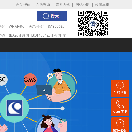
自助报价
|
在线咨询
|
联系方式
|
网站地图
|
收藏本页
I验厂
WRAP验厂
沃尔玛验厂
SA8000认
证咨询
RBA认证咨询
ISO14001认证咨询
苹