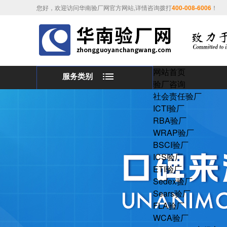
您好，欢迎访问华南验厂网官方网站,详情咨询拨打
400-008-6006
！
网站首页
服务类别
验厂咨询
社会责任验厂
ICTI验厂
RBA验厂
WRAP验厂
BSCI验厂
ICS验厂
ETI验厂
Sedex验厂
Sears验厂
FLA验厂
WCA验厂