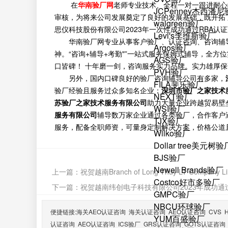
在
华南验厂网
老师专业技术、全程一对一跟进耐心
JCPenney杰西潘
审核，为将来公司发展奠定了良好的发展基础，既开拓
walgreen验厂
思仪科技股份有限公司2023年一次性成功通过RBA认
Levi's李维斯验厂
华南验厂网专业从事客户验厂、认证咨询、咨询辅
Argos验厂
神。“咨询+辅导+考勤"”一站式服务保姆式辅导，全
AGS验厂
口皆碑！ 十年磨一剑，咨询服务实力品牌。实力雄厚
PVH验厂
另外，国内口碑良好的验厂咨询辅导公司有多家，
FILA斐乐验厂
验厂经验且服务过众多知名企业；
深圳市验厂之家技术
NEXT验厂
苏验厂之家技术服务有限公司
助力大量企业跨越贸易壁
WSI验厂
服务有限公司
辅导数万家企业通过各类验厂，合作客户
TJX验厂
服务，配备全职师资，可量身定制解决方案，价格公道
Wilko验厂
Dollar tree美元树验
BJS验厂
Newell Brands验厂
上一篇：
祝贺越南Branch of Long Thuy LT Company
Costco好市多验厂
下一篇：
祝贺越南纬创电子科技有限公司2023年成功通过
GMPC验厂
NBCU环球验厂
便捷链接:
海关AEO认证咨询
海关认证咨询
AEO认证咨询
CVS
YUM百盛验厂
认证咨询
AEO认证咨询
ICS验厂
GRS认证咨询
GOTS认证咨询