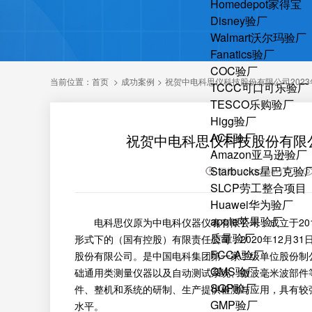
Homedepot家得宝
Disney验厂
Walmart沃尔玛验厂
Fanatics验厂
COC验厂
当前位置：
首页
>
成功案例
>
祝贺中电科思仪科技股份有限公司2023
TCCC可口可乐验厂
TESCO乐购验厂
Higg验厂
ACE验厂
祝贺中电科思仪科技股份有限公司
Amazon亚马逊验厂
Starbucks星巴克验
日期：2023-04-17
SLCP劳工整合项目
Huawei华为验厂
apple苹果验厂
电科思仪原为中电科仪器仪表有限公司，成立于2015
质量验厂
形式下的（国有控股）有限责任公司，2020年12月3
FCCA验厂
股份有限公司。是中国电科集团第一家二级单位股份制
QMS验厂
础通用类测量仪器以及自动测试系统、微波毫米波部件
SQP验厂
件、整机和系统的研制、生产提供检测与应用，具有较
GMP验厂
水平。