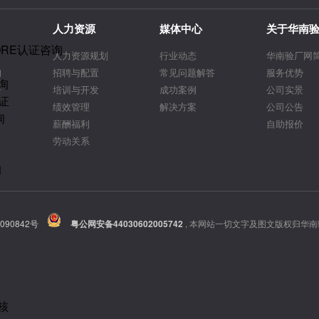
人力资源
媒体中心
关于华南
ORE认证咨询
人力资源规划
行业动态
华南验厂网
询
招聘与配置
常见问题解答
服务优势
询
告
培训与开发
成功案例
公司实景
证
绩效管理
解决方案
公司公告
询
薪酬福利
自助报价
劳动关系
询
090842号
粤公网安备44030602005742
,
本网站一切文字及图文版权归华南
核