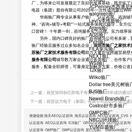
厂，为将来公司发展奠定了良好的发展基础，既开拓了
JCPenney杰西潘
电器（集团）股份有限公司2025年一次性成功通过WM
walgreen验厂
华南验厂网专业从事客户验厂、认证咨询、咨询辅
Levi's李维斯验厂
神。“咨询+辅导+考勤"”一站式服务保姆式辅导，全
Argos验厂
口皆碑！ 十年磨一剑，咨询服务实力品牌。实力雄厚
AGS验厂
另外，国内口碑良好的验厂咨询辅导公司有多家，
PVH验厂
验厂经验且服务过众多知名企业；
深圳市验厂之家技术
FILA斐乐验厂
苏验厂之家技术服务有限公司
助力大量企业跨越贸易壁
NEXT验厂
服务有限公司
辅导数万家企业通过各类验厂，合作客户
WSI验厂
服务，配备全职师资，可量身定制解决方案，价格公道
TJX验厂
Wilko验厂
Dollar tree美元树验
BJS验厂
上一篇：
祝贺深圳创亿胜电子有限公司2025年成功通过C
Newell Brands验厂
下一篇：
祝贺达方电子（泰国）有限公司2025年成功通过TU
Costco好市多验厂
GMPC验厂
便捷链接:
海关AEO认证咨询
海关认证咨询
AEO认证咨询
CVS
NBCU环球验厂
认证咨询
AEO认证咨询
ICS验厂
GRS认证咨询
GOTS认证咨询
YUM百盛验厂
认证咨询
GMP验厂
GMP认证咨询
星巴克验厂
Starbucks验厂