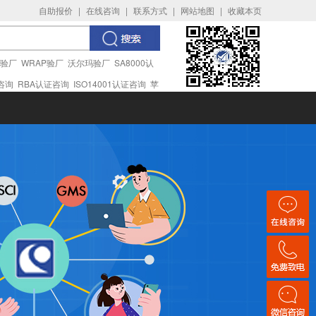
自助报价
|
在线咨询
|
联系方式
|
网站地图
|
收藏本页
I验厂
WRAP验厂
沃尔玛验厂
SA8000认
证咨询
RBA认证咨询
ISO14001认证咨询
苹