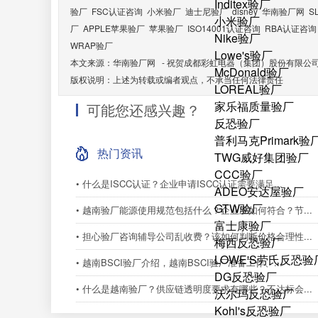
Inditex验厂
验厂
FSC认证咨询
小米验厂
迪士尼验厂
disney
华南验厂网
S
小米验厂
厂
APPLE苹果验厂
苹果验厂
ISO14001认证咨询
RBA认证咨询
Nike验厂
WRAP验厂
Lowe's验厂
本文来源：
华南验厂网
-
祝贺成都彩虹电器（集团）股份有限公司2
McDonald验厂
版权说明：上述为转载或编者观点，不承当任何法律责任
LOREAL验厂
家乐福质量验厂
可能您还感兴趣？
反恐验厂
普利马克Primark验
热门资讯
TWG威好集团验厂
CCC验厂
• 什么是ISCC认证？企业申请ISCC认证需要满足...
ADEO安达屋验厂
GTW验厂
• 越南验厂能源使用规范包括什么？企业应如何符合？节...
富士康验厂
• 担心验厂咨询辅导公司乱收费？该如何判断价格合理性...
梅西反恐验厂
LOWE'S劳氏反恐验
• 越南BSCI验厂介绍，越南BSCI验厂准备工作、...
DG反恐验厂
• 什么是越南验厂？供应链透明度要求有哪些？不达标会...
沃尔玛反恐验厂
Kohl's反恐验厂