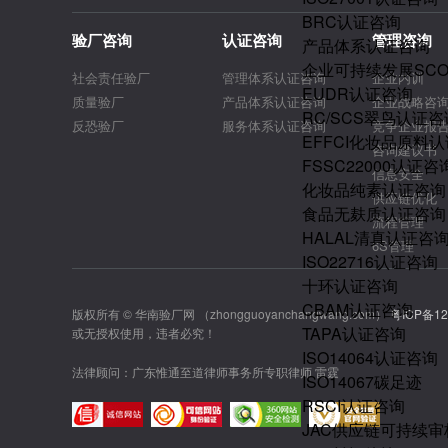
BRC认证咨询
验厂咨询
认证咨询
管理咨询
产品体系认证咨询
企业可持续发展SC
社会责任验厂
管理体系认证咨询
企业内训
EUDR认证咨询
质量验厂
产品体系认证咨询
企业战略咨
RC/SCS翠鸟认证咨
反恐验厂
服务体系认证咨询
竞争企业报
EFFCI化妆品原料认
咨询建议书
FSSC22000认证咨
信息安全
化妆品纯素认证咨询
供应链优化
食品无麸质认证咨询
流程管理
HALAL清真认证咨
6S管理
ISO22716认证咨询
十环认证咨询
CBAM认证咨询
版权所有 © 华南验厂网 （zhongguoyanchangwang.com）
粤ICP备12
TAPA认证咨询
或无授权使用，违者必究！
ISO14064认证咨询
法律顾问：广东惟通至道律师事务所专职律师 雷霆
ISO14067碳足迹
RSCI认证咨询
JAC供应链可持续审