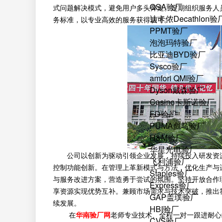
QSA验厂
式问题解决模式，避免用户多头奔走。定期组织服务人
迪卡侬Decathlon验
务标准，以专业高效的服务获得认可。
PPMT验厂
泡泡玛特验厂
比亚迪BYD验厂
Sysco验厂
amfori QMI验厂
Dyson戴森验厂
Casino卡斯诺验厂
FD验厂
PUMA彪马验厂
H&M验厂
华星光电验厂
公司以创新为驱动引领企业发展，持续投入研发资源
飞利浦验厂
控制功能创新。在管理上革新模式与方法，优化生产与
Staples验厂
与服务改进方案，营造勇于尝试的氛围。坚持开放合作
Express验厂
享资源实现优势互补。兼顾市场需求与技术突破，推出
GAP盖璞验厂
续发展。
HBI验厂
在
华南验厂网
老师专业技术、全程一对一跟进耐心
CVS验厂