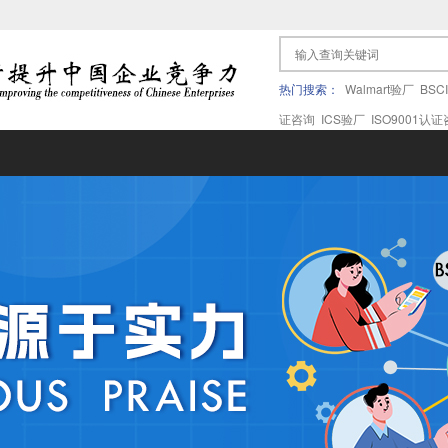
热门搜索：
Walmart验厂
BSC
证咨询
ICS验厂
ISO9001认
果验厂
APPLE苹果验厂
ICTI