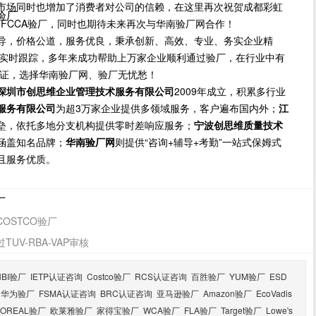
市场同时也增加了消费者对公司的信赖，在这里再次祝贺成都彩虹
尼验厂
-FCCA验厂，同时也期待未来再次与华南验厂网合作！
导，价格公道，服务优良，秉承创新、高效、专业、务实企业精
方位实时跟踪，多年来成功帮助上万家企业顺利通过验厂，在行业中有
保证，选择华南验厂网、验厂无忧愁！
深圳市创思维企业管理技术服务有限公司
2009年成立，积累多行业
服务有限公司
为超3万家企业提供多领域服务，客户遍布国内外；
江
垒，依托多地分支机构提供零时差响应服务；
宁波创思维质量技术
涵盖知名品牌；
华南验厂网
则提供“咨询+辅导+考勤”一站式保姆式
且服务优质。
厂
OSTCO验厂
V-RBA-VAP审核
HBI验厂
IETP认证咨询
Costco验厂
RCS认证咨询
百胜验厂
YUM验厂
ESD
华为验厂
FSMA认证咨询
BRC认证咨询
亚马逊验厂
Amazon验厂
EcoVadis
LOREAL验厂
欧莱雅验厂
家得宝验厂
WCA验厂
FLA验厂
Target验厂
Lowe's