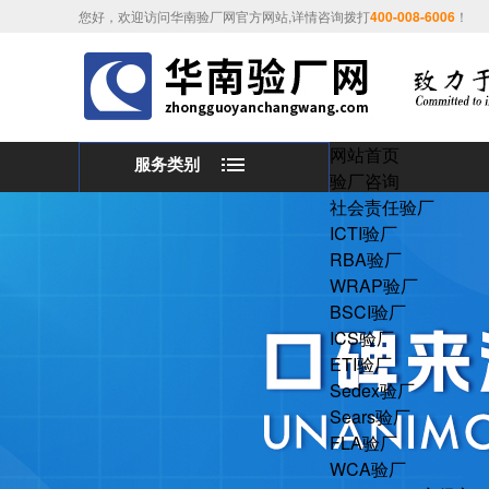
您好，欢迎访问华南验厂网官方网站,详情咨询拨打
400-008-6006
！
网站首页
服务类别
验厂咨询
社会责任验厂
ICTI验厂
RBA验厂
WRAP验厂
BSCI验厂
ICS验厂
ETI验厂
Sedex验厂
Sears验厂
FLA验厂
WCA验厂