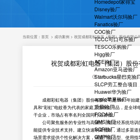
Homedepot家得宝
Disney验厂
Walmart沃尔玛验厂
Fanatics验厂
COC验厂
当前位置：
首页
>
成功案例
>
祝贺成都彩虹电器（集团）股份有限公司2
TCCC可口可乐验厂
TESCO乐购验厂
Higg验厂
ACE验厂
祝贺成都彩虹电器（集团）股份有限
Amazon亚马逊验厂
Starbucks星巴克验
日期：2025-09-23
SLCP劳工整合项目
Huawei华为验厂
apple苹果验厂
成都彩虹电器（集团）股份有限公司是1983年始建
质量验厂
具和“彩虹”电蚊香为代表的家庭卫生杀虫用品，是全
FCCA验厂
干企业，市场占有率名列全国同行业首位。
QMS验厂
公司聚焦服务的专业性与高效性，组建经系统培训的
SQP验厂
能提供专业技术支持。建立快速响应机制，通过多渠道
GMP验厂
场景需求提供个性化解决方案，涵盖产品选型、使用指