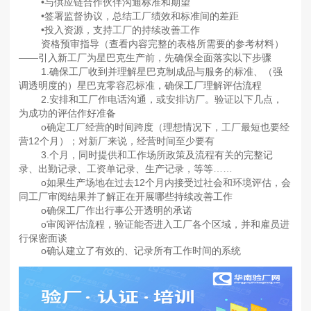
•与供应链合作伙伴沟通标准和期望
•签署监督协议，总结工厂绩效和标准间的差距
•投入资源，支持工厂的持续改善工作
资格预审指导（查看内容完整的表格所需要的参考材料）
——引入新工厂为星巴克生产前，先确保全面落实以下步骤
1.确保工厂收到并理解星巴克制成品与服务的标准、（强
调透明度的）星巴克零容忍标准，确保工厂理解评估流程
2.安排和工厂作电话沟通，或安排访厂。验证以下几点，
为成功的评估作好准备
o确定工厂经营的时间跨度（理想情况下，工厂最短也要经
营12个月）；对新厂来说，经营时间至少要有
3.个月，同时提供和工作场所政策及流程有关的完整记
录、出勤记录、工资单记录、生产记录，等等……
o如果生产场地在过去12个月内接受过社会和环境评估，会
同工厂审阅结果并了解正在开展哪些持续改善工作
o确保工厂作出行事公开透明的承诺
o审阅评估流程，验证能否进入工厂各个区域，并和雇员进
行保密面谈
o确认建立了有效的、记录所有工作时间的系统