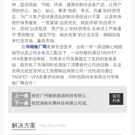
神，提供高效、节能、环保、健康的制冷设备产品，让用户
用的舒心、放心、贴心。秉承”创新、务实、共赢“的经营理
念，为广大客户提供最优化的制冷系统设计方案，以及终身
维护保养服务。一贯遵循“品质优先、精益求精”的品质方
针，坚持“以质取胜、用户至上”的经营理念,全体员工严格遵
守“爱岗敬业、诚实守信、稳步发展”的企业宗旨，脚蹋实地
来打造市场，赢得市场。
在
华南验厂网
老师专业技术、全程一对一跟进耐心细致
辅导以及公司全体员工配合下，一次性顺利通过TAGFET -
VFA质量评估审核，为将来公司发展奠定了良好的发展基
础，既开拓了市场同时也增加了消费者对公司的信赖，在这
里再次祝贺苏州云工泡塑制品有限公司一次性成功通过
TAGFET -VFA质量评估审核，同时也期待未来再次与华南
验厂网合作！
上一条
祝贺广州极效能源科技有限公司成功通过...
返回
列表
下一条
祝贺湖南佧腾科技有限公司成功通过SG...
解决方案
/ THE SOLUTION