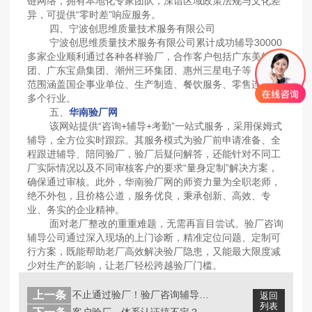
链网络，拥有本地化专家团队，深谙区域政策法规与文化差
异，可提供“零时差”响应服务。
四、宁波创思维质量技术服务有限公司
宁波创思维质量技术服务有限公司累计成功辅导30000
多家企业顺利通过各种各样验厂，合作客户包括广东美的集
团、广东宝鼎集团、潮州三环集团、惠州三星电子等，服务
范围涵盖国企事业单位、生产制造、餐饮服务、零售连锁等
多个行业。
五、
华南验厂网
该网站提供“咨询+辅导+考勤”一站式服务，采用保姆式
辅导，全方位实时跟踪。其服务模式为验厂前申请准备、全
程跟进辅导、陪同验厂，验厂后疑问解答，还能针对不同工
厂实际情况以及不同审核客户的要求“量身定制”解决方案，
确保通过审核。此外，华南验厂网的师资力量为全职老师，
绝不外包，且价格公道，服务优良，秉承创新、高效、专
业、务实的企业精神。
面对老厂整改的重重难题，无需再盲目尝试。验厂咨询
辅导公司通过深入现场的上门诊断，精准定位问题、定制可
行方案，既能帮助老厂高效解决验厂隐患，又能最大限度减
少对生产的影响，让老厂轻松跨越验厂门槛。
上一条
不止通过验厂！验厂咨询辅导公司帮你搭...
返回
列表
客户验厂、体系认证搞不定？选对验厂咨...