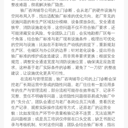
整改难题，彻底解决验厂隐患。
验厂咨询辅导公司的上门诊断，会从老厂的硬件设施与
空间布局入手，找出适配验厂标准的优化方向。老厂常见的
设施问题的有生产区域划分模糊、设备摆放杂乱、安全通道
狭窄、消防设施老化等，这些问题不仅不符合验厂要求，还
可能潜藏安全风险。专业团队上门后，会实地勘察厂区每一
个角落，结合验厂标准与老厂现有设施条件，梳理出可优化
的空间与设施：比如在不影响生产动线的前提下，重新规划
生产区、仓储区与办公区的边界；针对老化设备，提出符合
验厂标准的维护或改造建议，而非简单要求更换；根据安全
规范，调整安全通道宽度与消防设施位置，确保满足应急需
求。这种基于老厂实际条件的诊断，避免了 “一刀切” 的整改
建议，让设施优化更具可行性。
在流程与管理层面，验厂咨询辅导公司的上门诊断会深
挖老厂长期运营中形成的隐性问题。老厂往往有一套沿用多
年的生产与管理流程，部分流程可能存在效率低下、记录不
完整、责任不明确等问题，这些隐性问题很容易成为验厂中
的 “失分点”。团队会通过与老厂各岗位员工沟通、查看历史
生产记录、观察实际操作流程等方式，还原老厂的运营全
貌：比如发现生产环节中质量检验记录不连贯，无法追溯产
品问题根源；或是员工培训仅停留在口头交底，缺乏书面记
录与考核机制。针对这些问题，团队会结合验厂标准，指出