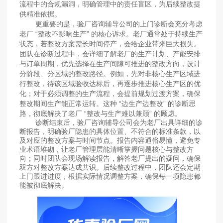
流程中的合规漏洞，明确管理中的责任盲区，为后续整改提
供精准依据。
更重要的是，验厂咨询辅导公司的上门诊断会充分考虑
老厂 “整改不影响生产” 的核心诉求。老厂通常处于持续生产
状态，若整改方案需长时间停产，会给企业带来巨大损失。
团队在诊断过程中，会详细了解老厂的生产计划、产能安排
与订单周期，优先选择在生产间隙可推进的整改方向，设计
分阶段、分区域的整改路径。例如，先对非核心生产区域进
行整改，待该区域验收达标后，再逐步推进核心生产区的优
化；对于必须调整的生产流程，会提前规划过渡方案，确保
整改期间生产能正常运转。这种 “边生产边整改” 的诊断思
路，彻底解决了老厂 “整改与生产难以兼顾” 的顾虑。
诊断结束后，验厂咨询辅导公司会为老厂出具详细的诊
断报告，明确验厂隐患的具体位置、不符合的标准条款，以
及对应的整改方案与时间节点。报告内容通俗易懂，避免专
业术语堆砌，让老厂管理层能清晰掌握问题核心与整改方
向；同时团队会现场解读报告，解答老厂提出的疑问，确保
双方对整改方案达成共识。后续整改过程中，团队还会定期
上门跟进进度，根据实际情况调整方案，确保每一项隐患都
能被彻底解决。