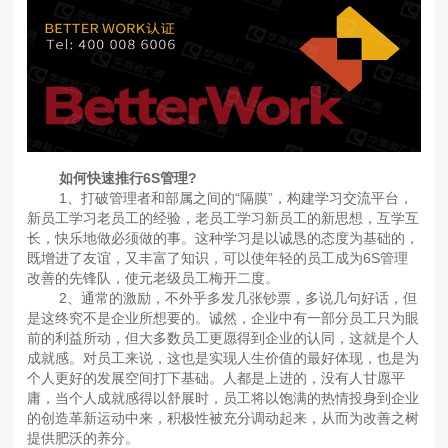
如何快速推行6S管理?
1、打破管理者和部属之间的“隔膜”，构建学习交流平台，
新员工学习老员工的经验，老员工学习新员工的新思想，互学互
长，快乐地做必须做的事。这种学习是以诚恳的态度为基础的，
既增进了友谊，又丰富了知识，可以使年轻的员工成为6S管理
改善的先锋队，使元老级员工梅开二度。
2、通常的激励，不外乎多发几张钞票，多说几句好话，但
是这终究不是企业所想要的。诚然，企业中有一部分员工只为眼
前的利益所动，但大多数员工更愿得到企业的认同，这就是个人
成就感。对员工来说，这也是实现人生价值的最好体现，也是为
个人更好的发展空间打下基础。人都是上进的，没有人甘愿平
庸，当个人成就感得以舒展时，员工将以饱满的热情投身到企业
的创造革新运动中来，积极性被充分调动起来，从而为改善之树
提供肥沃的养分。