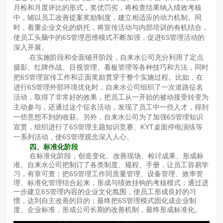
月检和月度评比的形式，奖优罚劣，将检查结果纳入绩效考核
中，辅以员工改善提案奖励制度，建立相适应的动力机制。同
时，着重企业文化的烘托，将宣传活动与内部培训的有机结合，
使员工头脑中的6S管理思维模式不断加强，促进6S管理活动的
深入开展。
在实施阶段和全面铺开阶段，自来水公司充分利用了定点
摄影、红牌作战、目视管理、看板管理等各种技巧和方法，同时
把6S管理宣传工作和正面奖励贯穿于整个实施过程。比如，在
进行6S管理外部环境优化时，自来水公司组织了一次道路征名
活动，取得了非常好的效果，把员工从一开始的被动接受转变为
主动参与，还通过这个征名活动，发现了员工中一些人才，得到
一些意想不到的收获。另外，自来水公司为了加强6S管理知识
宣贯，组织进行了6S管理主题知识竞赛、KYT桌面停电演练等
一系列活动，使6S管理观念深入人心。
四、标准化阶段
在标准化阶段，创造变化、改善现场、检讨成果、形成标
准。自来水公司把制订了各类制度、规程、手册，让员工容易学
习，有章可查；把6S管理工作同质量管理、设备管理、效率管
理、标准化管理结合起来，形成与绩效挂钩的考核模式；通过进
一步建立6S管理内容的企业文化氛围，使员工形成良好的习
惯，达到自主改善的目的；最终把6S管理模式固化成企业制
度、企业标准，形成公司长期的改善机制，最终形成标准化。