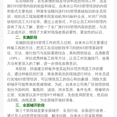
在启动阶段，首先要做的就是培训和思想动员工作，这是
推行6S管理内容的前提和保证。自来水公司6S管理培训的内容
和形式主要包括：聘请专业顾问进行6S管理基础知识的全员培
训，组织员工现场观摩丰田发动机等6S标杆企业，针对厂内现
状组织员工大讨论等。通过上述形式，不仅让员工对6S管理内
容有了深入了解，更统一了全厂推行6S管理内容的思想，与员
工达成共识，增强了大家对现场改善必要性、紧迫性的认识。
二、实施阶段
实施阶段是6S管理工作的导入过程。自来水公司主要通过
样板工程的方法，把员工在启动阶段学习到的6S管理基础理
论、方法、推行技巧与实际紧密结合，再利用班组会、点滴教育
（OPL）、评比优秀样板工程等方法，让员工对实施技巧、改善
方法有更深入的了解，进一步强化改善意识。
本阶段，快速建立样板并使其起到示范作用是工作的重
点。通过样板区的打造，将改善前后的现场进行对比，对全员进
行实地6S管理培训，可以增强员工的信心和自豪感，消除大面
积铺开可能带来的畏难情绪。为此，自来水公司将厂区按照班组
划分为加药间、氯瓶间、滤池、供水泵房、备件仓库、维修班办
公室、化验室以及中控室8个样板区，先创造局部变化，然后由
点到线、由线及面，为全面铺开做好准备。
三、全面铺开阶段
第三个阶段就是要全面铺开、全员行动、全面进行改善，
通过导入6S管理发现问题、解决问题。自来水公司采取周检、