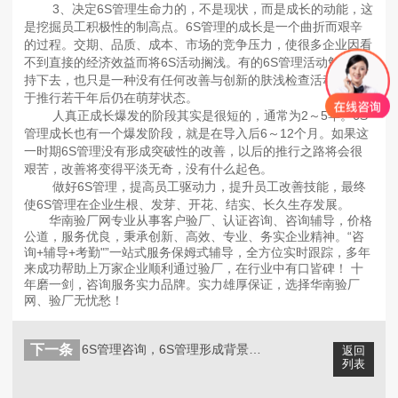
3、决定6S管理生命力的，不是现状，而是成长的动能，这
是挖掘员工积极性的制高点。6S管理的成长是一个曲折而艰辛
的过程。交期、品质、成本、市场的竞争压力，使很多企业因看
不到直接的经济效益而将6S活动搁浅。有的6S管理活动勉强维
持下去，也只是一种没有任何改善与创新的肤浅检查活动，以至
于推行若干年后仍在萌芽状态。
人真正成长爆发的阶段其实是很短的，通常为2～5年。6S
管理成长也有一个爆发阶段，就是在导入后6～12个月。如果这
一时期6S管理没有形成突破性的改善，以后的推行之路将会很
艰苦，改善将变得平淡无奇，没有什么起色。
做好6S管理，提高员工驱动力，提升员工改善技能，最终
使6S管理在企业生根、发芽、开花、结实、长久生存发展。
华南验厂网专业从事客户验厂、认证咨询、咨询辅导，价格
公道，服务优良，秉承创新、高效、专业、务实企业精神。“咨
询+辅导+考勤"”一站式服务保姆式辅导，全方位实时跟踪，多年
来成功帮助上万家企业顺利通过验厂，在行业中有口皆碑！ 十
年磨一剑，咨询服务实力品牌。实力雄厚保证，选择华南验厂
网、验厂无忧愁！
下一条
6S管理咨询，6S管理形成背景及发展...
返回
列表