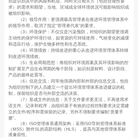
别是识别其中的风险和机会。同时关注相关方（包括合规性要
求）的需求和期望，当地、区域或全球环境状况可能影响组织或
被组织影响。
（2）领导作用：更强调最高管理者在推进环境管理体系中
的领导作用，取消了指定“管理者代表”的要求。
（3）环境保护：不仅仅是污染预防，对组织的期望更强调
主动性的保护环境行动，如资源的可持续使用，气候变化的减缓
和适应行动，保护生物多样性和生态系统。
（4）环境绩效：持续改进的重心从改进环境管理体系转移
到改进环境绩效。
（5）生命周期思想：将组织对环境因素及其环境影响的控
制扩展至产品生命周期的每个阶段，如识别原材料、设计阶段、
产品的最终处置等。
（6）信息交流：同等地强调内部和外部的信息交流，包括
为组织控制下的人员建立一个提出环境管理体系改进建议的机
制，保留组织是否与外部交流的决策。
（7）形成文件的信息：关于文件要求更灵活，不再使用术
语文件、记录和程序，由组织基于有效的过程控制要求决定需建
立的文件/程序和需保留的记录。另外不强制要求编制“质量手
册”。
（8）ISO管理体系通用架构：采用ISO导则管理体系标准
（MSS）附件SL的高阶结构（HLS），提高与其他管理体系标
准兼容性。