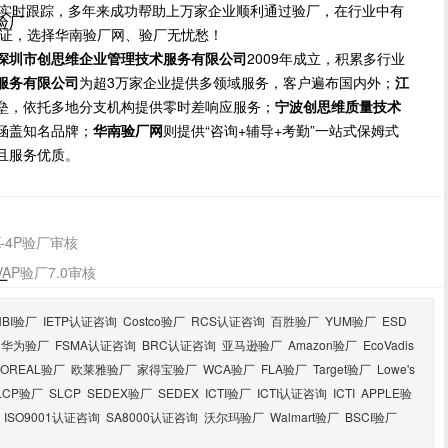
方位实时跟踪，多年来成功帮助上万家企业顺利通过验厂，在行业中有
尼验厂
保证，选择华南验厂网、验厂无忧愁！
深圳市创思维企业管理技术服务有限公司
2009年成立，积累多行业
服务有限公司
为超3万家企业提供多领域服务，客户遍布国内外；
江
垒，依托多地分支机构提供零时差响应服务；
宁波创思维质量技术
涵盖知名品牌；
华南验厂网
则提供“咨询+辅导+考勤”一站式保姆式
且服务优质。
-4P验厂审核
P验厂7.0审核
厂
HBI验厂
IETP认证咨询
Costco验厂
RCS认证咨询
百胜验厂
YUM验厂
ESD
华为验厂
FSMA认证咨询
BRC认证咨询
亚马逊验厂
Amazon验厂
EcoVadis
LOREAL验厂
欧莱雅验厂
家得宝验厂
WCA验厂
FLA验厂
Target验厂
Lowe's
LCP验厂
SLCP
SEDEX验厂
SEDEX
ICTI验厂
ICTI认证咨询
ICTI
APPLE验
ISO9001认证咨询
SA8000认证咨询
沃尔玛验厂
Walmart验厂
BSCI验厂