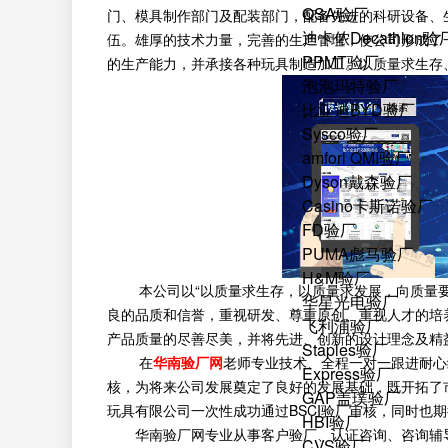
QSA验厂
门、模具制作部门及配装部门，配备先进的科研设备、
迪卡侬Decathlon验
伍。雄厚的技术力量，完善的生产管理，使公司形成了
PPMT验厂
的生产能力，并承接各种玩具制造加工。以质量求生存
泡泡玛特验厂
比亚迪BYD验厂
Sysco验厂
amfori QMI验厂
Dyson戴森验厂
Casino卡斯诺验厂
FD验厂
PUMA彪马验厂
H&M验厂
本公司以“以质量求生存，以质量求发展，向质量要
华星光电验厂
良的品质和信誉，重视研发、尊重原创、重视人才的培
飞利浦验厂
产品质量的尽善尽美，并将先进、创新的设计理念及精
Staples验厂
在
华南验厂网
老师专业技术、全程一对一跟进耐心
Express验厂
核，为将来公司发展奠定了良好的发展基础，既开拓了
GAP盖璞验厂
玩具有限公司一次性成功通过BSCI验厂审核，同时也
HBI验厂
华南验厂网专业从事客户验厂、认证咨询、咨询辅
CVS验厂