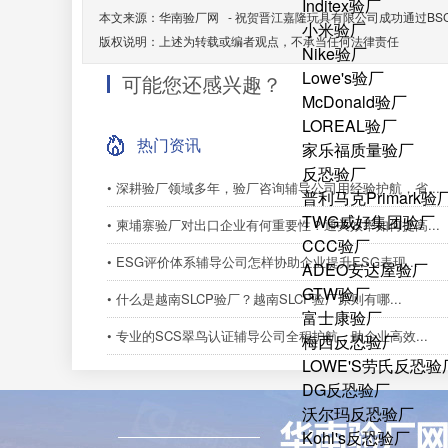
Inditex验厂
本文来源：
华南验厂网
-
祝贺晋江嘉隆玩具有限公司成功通过BSC
小米验厂
版权说明：上述为转载或编者观点，不承当任何法律责任
Nike验厂
Lowe's验厂
可能您还感兴趣？
McDonald验厂
LOREAL验厂
热门资讯
家乐福质量验厂
反恐验厂
• 深耕验厂领域多年，验厂咨询辅导公司用经验护航，省...
普利马克Primark验
TWG威好集团验厂
• 柬埔寨验厂对出口企业有何重要性？通关效率如何提高...
CCC验厂
• ESG评价体系辅导公司怎样协助企业提升ESG表现...
ADEO安达屋验厂
GTW验厂
• 什么是越南SLCP验厂？越南SLCP验厂原则有哪...
富士康验厂
• 专业的SCS翠鸟认证辅导公司全程护航，助企业高效...
梅西反恐验厂
LOWE'S劳氏反恐验
DG反恐验厂
沃尔玛反恐验厂
Kohl's反恐验厂