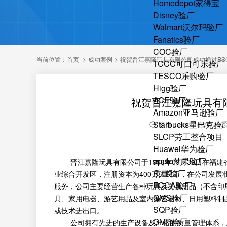
Homedepot家得宝
Disney验厂
Walmart沃尔玛验厂
Fanatics验厂
COC验厂
当前位置：
首页
>
成功案例
>
祝贺晋江嘉隆玩具有限公司成功通过BS
TCCC可口可乐验厂
TESCO乐购验厂
Higg验厂
ACE验厂
祝贺晋江嘉隆玩具有限
Amazon亚马逊验厂
Starbucks星巴克验
日期：2021-10-27
SLCP劳工整合项目
Huawei华为验厂
apple苹果验厂
晋江嘉隆玩具有限公司于1993年09月30日在福
质量验厂
业综合开发区，注册资本为400万人民币，在公司发展
FCCA验厂
服务，公司主要经营生产各种玩具及文具用品（不含印
QMS验厂
具、家用电器、游艺用品及室内游艺器材、日用塑料制
SQP验厂
或技术进出口。
GMP验厂
公司拥有先进的生产设备及严格的质量管理体系，且