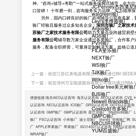
神。“咨询+辅导+考勤"”一站式服务保姆式辅导，全
JCPenney杰西潘
口皆碑！ 十年磨一剑，咨询服务实力品牌。实力雄厚
walgreen验厂
另外，国内口碑良好的验厂咨询辅导公司有多家，
Levi's李维斯验厂
验厂经验且服务过众多知名企业；
深圳市验厂之家技术
Argos验厂
苏验厂之家技术服务有限公司
助力大量企业跨越贸易壁
AGS验厂
服务有限公司
辅导数万家企业通过各类验厂，合作客户
PVH验厂
服务，配备全职师资，可量身定制解决方案，价格公道
FILA斐乐验厂
NEXT验厂
WSI验厂
TJX验厂
上一篇：
祝贺江苏亿美电器有限公司成功通过BV-SEDEX
Wilko验厂
下一篇：
祝贺漳州万宝能源股份有限公司成功通过RBA-VA
Dollar tree美元树验
BJS验厂
便捷链接:
海关AEO认证咨询
海关认证咨询
AEO认证咨询
CVS
Newell Brands验厂
认证咨询
AEO认证咨询
ICS验厂
GRS认证咨询
GOTS认证咨询
Costco好市多验厂
认证咨询
GMP验厂
GMP认证咨询
星巴克验厂
Starbucks验厂
GMPC验厂
验厂
FSC认证咨询
小米验厂
迪士尼验厂
disney
华南验厂网
S
NBCU环球验厂
厂
APPLE苹果验厂
苹果验厂
ISO14001认证咨询
RBA认证咨询
YUM百盛验厂
WRAP验厂