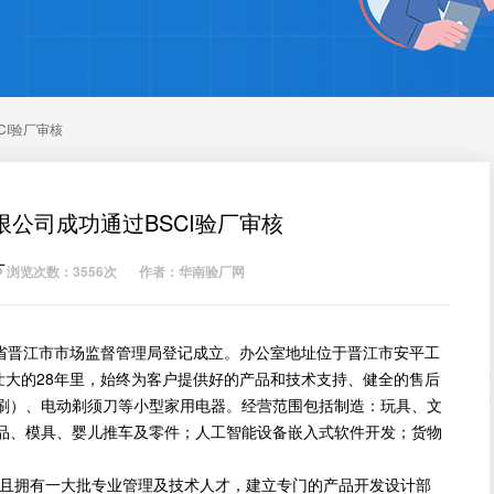
CI验厂审核
公司成功通过BSCI验厂审核
厂
浏览次数：3556次
作者：华南验厂网
建省晋江市市场监督管理局登记成立。办公室地址位于晋江市安平工
壮大的28年里，始终为客户提供好的产品和技术支持、健全的售后
刷）、电动剃须刀等小型家用电器。经营范围包括制造：玩具、文
品、模具、婴儿推车及零件；人工智能设备嵌入式软件开发；货物
拥有一大批专业管理及技术人才，建立专门的产品开发设计部