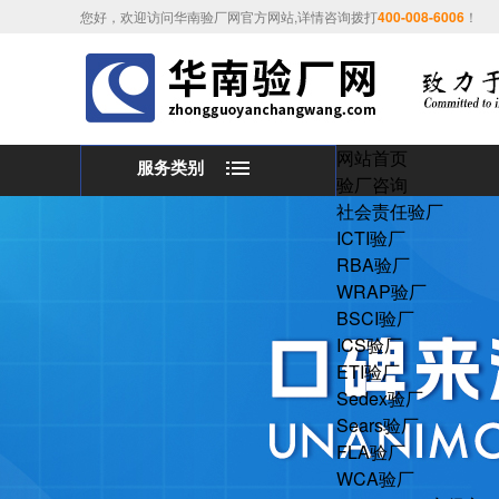
您好，欢迎访问华南验厂网官方网站,详情咨询拨打
400-008-6006
！
网站首页
服务类别
验厂咨询
社会责任验厂
ICTI验厂
RBA验厂
WRAP验厂
BSCI验厂
ICS验厂
ETI验厂
Sedex验厂
Sears验厂
FLA验厂
WCA验厂