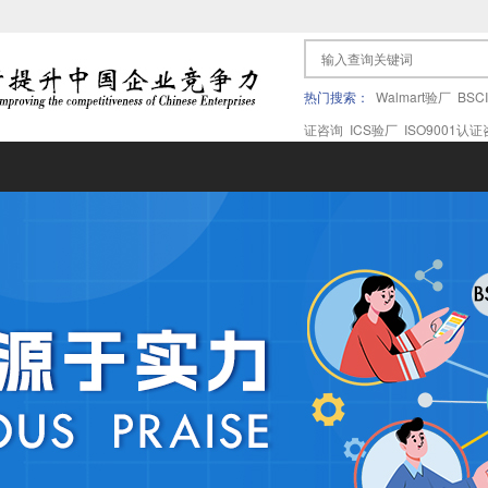
热门搜索：
Walmart验厂
BSC
证咨询
ICS验厂
ISO9001认
果验厂
APPLE苹果验厂
ICTI