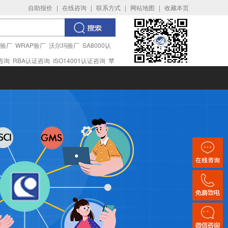
自助报价
|
在线咨询
|
联系方式
|
网站地图
|
收藏本页
I验厂
WRAP验厂
沃尔玛验厂
SA8000认
证咨询
RBA认证咨询
ISO14001认证咨询
苹