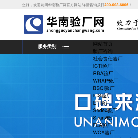
您好，欢迎访问华南验厂网官方网站,详情咨询拨打
400-008-6006
！
网站首页
服务类别
验厂咨询
社会责任验厂
ICTI验厂
RBA验厂
WRAP验厂
BSCI验厂
ICS验厂
ETI验厂
Sedex验厂
Sears验厂
FLA验厂
WCA验厂