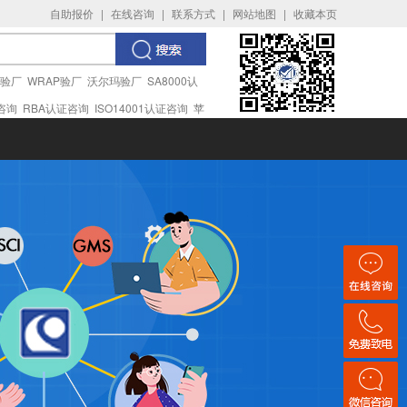
自助报价
|
在线咨询
|
联系方式
|
网站地图
|
收藏本页
I验厂
WRAP验厂
沃尔玛验厂
SA8000认
证咨询
RBA认证咨询
ISO14001认证咨询
苹