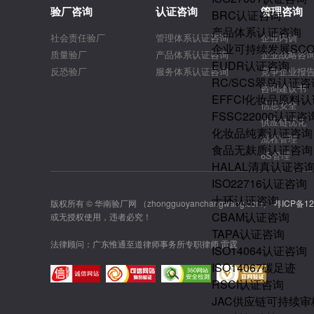
验厂咨询
认证咨询
管理咨询
BRC认证咨询
产品体系认证咨询
社会责任验厂
管理体系认证咨询
企业内训
企业可持续发展SC
质量验厂
产品体系认证咨询
企业战略咨
EUDR认证咨询
反恐验厂
服务体系认证咨询
竞争企业报
RC/SCS翠鸟认证咨
咨询建议书
EFFCI化妆品原料认
信息安全
FSSC22000认证咨
供应链优化
化妆品纯素认证咨询
流程管理
食品无麸质认证咨询
6S管理
HALAL清真认证咨
ISO22716认证咨询
十环认证咨询
版权所有 © 华南验厂网 （zhongguoyanchangwang.com）
粤ICP备12
CBAM认证咨询
或无授权使用，违者必究！
TAPA认证咨询
法律顾问：广东惟通至道律师事务所专职律师 雷霆
ISO14064认证咨询
ISO14067碳足迹
RSCI认证咨询
JAC供应链可持续审