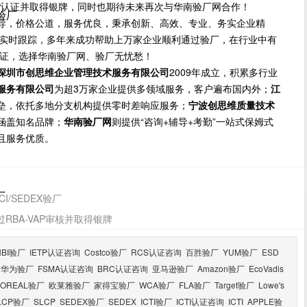
VAP认证并取得银牌，同时也期待未来再次与华南验厂网合作！
尼验厂
导，价格公道，服务优良，秉承创新、高效、专业、务实企业精
方位实时跟踪，多年来成功帮助上万家企业顺利通过验厂，在行业中有
保证，选择华南验厂网、验厂无忧愁！
深圳市创思维企业管理技术服务有限公司
2009年成立，积累多行业
服务有限公司
为超3万家企业提供多领域服务，客户遍布国内外；
江
垒，依托多地分支机构提供零时差响应服务；
宁波创思维质量技术
涵盖知名品牌；
华南验厂网
则提供“咨询+辅导+考勤”一站式保姆式
且服务优质。
厂
/SEDEX验厂
RBA-VAP审核并取得银牌
HBI验厂
IETP认证咨询
Costco验厂
RCS认证咨询
百胜验厂
YUM验厂
ESD
华为验厂
FSMA认证咨询
BRC认证咨询
亚马逊验厂
Amazon验厂
EcoVadis
LOREAL验厂
欧莱雅验厂
家得宝验厂
WCA验厂
FLA验厂
Target验厂
Lowe's
LCP验厂
SLCP
SEDEX验厂
SEDEX
ICTI验厂
ICTI认证咨询
ICTI
APPLE验