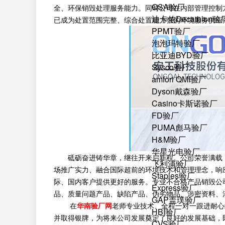
QSA验厂
全、环保销毁处理服务能力。同时公司在内部管理控制
迪卡侬Decathlon验
已成为处置范围完整、综合处置能力强的环境服务供应
PPMT验厂
泡泡玛特验厂
比亚迪BYD验厂
Sysco验厂
amfori QMI验厂
Dyson戴森验厂
Casino卡斯诺验厂
FD验厂
PUMA彪马验厂
H&M验厂
华星光电验厂
砥砺奋进铸华章，继往开来启新程。公司荣誉满载，
飞利浦验厂
场推广实力、融合国际超前的环境技术和管理理念，响
Staples验厂
际、国内客户提供更好的服务。专业不合格产品销毁公
Express验厂
品、质量问题产品、缺陷产品、伪劣物品、涉密资料、
GAP盖璞验厂
在
华南验厂网
老师专业技术、全程一对一跟进耐心细
HBI验厂
并取得银牌，为将来公司发展奠定了良好的发展基础，
CVS验厂