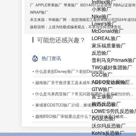
Inditex验厂
厂
APPLE苹果验厂
苹果验厂
ISO14001认证咨询
RBA认证咨询
小米验厂
WRAP验厂
Nike验厂
本文来源：
华南验厂网
-
祝贺湖南宏工股份有限公司2024年成功通
Lowe's验厂
版权说明：上述为转载或编者观点，不承当任何法律责任
McDonald验厂
LOREAL验厂
可能您还感兴趣？
家乐福质量验厂
反恐验厂
热门资讯
普利马克Primark验
TWG威好集团验厂
• 什么是老挝Disney验厂？老挝Disney验厂...
CCC验厂
ADEO安达屋验厂
• 越南验厂关于救济童工及未成年工保护管理有哪些规定...
GTW验厂
• 什么是马来西亚验厂？常见问题有哪些？最易被扣分的...
富士康验厂
梅西反恐验厂
• 柬埔寨COSTCO验厂介绍，柬埔寨COSTCO验...
LOWE'S劳氏反恐验
• 越南BSCI验厂审核重点是什么？如何快速通过越南...
DG反恐验厂
沃尔玛反恐验厂
Kohl's反恐验厂