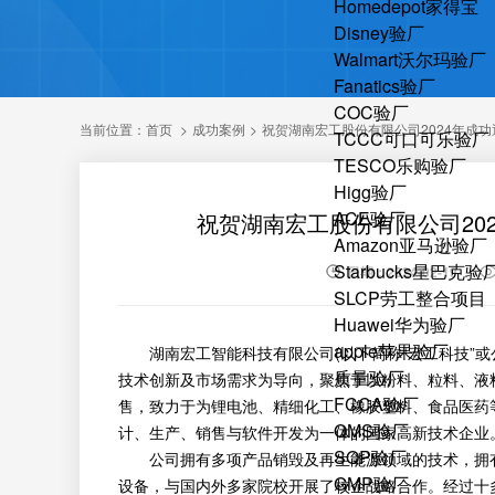
Homedepot家得宝
Disney验厂
Walmart沃尔玛验厂
Fanatics验厂
COC验厂
当前位置：
首页
>
成功案例
>
祝贺湖南宏工股份有限公司2024年成功通
TCCC可口可乐验厂
TESCO乐购验厂
Higg验厂
ACE验厂
祝贺湖南宏工股份有限公司202
Amazon亚马逊验厂
Starbucks星巴克验
日期：2024-02-19
SLCP劳工整合项目
Huawei华为验厂
apple苹果验厂
湖南宏工智能科技有限公司(以下简称“宏工科技”或公司
质量验厂
技术创新及市场需求为导向，聚焦于以粉料、粒料、液
FCCA验厂
售，致力于为锂电池、精细化工、橡胶塑料、食品医药
QMS验厂
计、生产、销售与软件开发为一体的国家高新技术企业
SQP验厂
公司拥有多项产品销毁及再生能源领域的技术，拥有
GMP验厂
设备，与国内外多家院校开展了校企战略合作。经过十