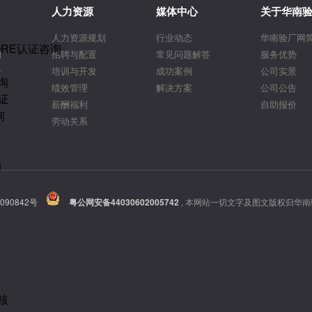
人力资源
媒体中心
关于华南
人力资源规划
行业动态
华南验厂网
ORE认证咨询
询
招聘与配置
常见问题解答
服务优势
告
培训与开发
成功案例
公司实景
询
绩效管理
解决方案
公司公告
证
薪酬福利
自助报价
询
劳动关系
询
090842号
粤公网安备44030602005742
,
本网站一切文字及图文版权归华南
核