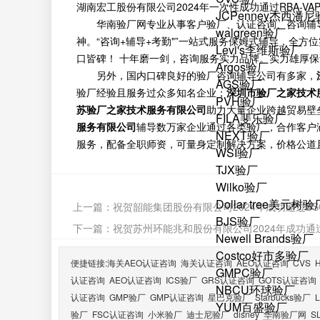
湖南宏工股份有限公司2024年一次性成功通过RBA-
JCPenney杰西潘
华南验厂网专业从事客户验厂、认证咨询、咨询辅
walgreen验厂
神。“咨询+辅导+考勤"”一站式服务保姆式辅导，全
Levi's李维斯验厂
口皆碑！ 十年磨一剑，咨询服务实力品牌。实力雄厚
Argos验厂
另外，国内口碑良好的验厂咨询辅导公司有多家，
AGS验厂
验厂经验且服务过众多知名企业；
深圳市验厂之家技术
PVH验厂
苏验厂之家技术服务有限公司
助力大量企业跨越贸易壁
FILA斐乐验厂
服务有限公司
辅导数万家企业通过各类验厂，合作客户
NEXT验厂
服务，配备全职师资，可量身定制解决方案，价格公道
WSI验厂
TJX验厂
Wilko验厂
Dollar tree美元树验
上一篇：
祝贺韶能集团股份有限公司2024年成功通过BSCI
BJS验厂
下一篇：
祝贺苏州环能兆和股份有限公司2024年成功通过
Newell Brands验厂
Costco好市多验厂
便捷链接:
海关AEO认证咨询
海关认证咨询
AEO认证咨询
CVS
GMPC验厂
认证咨询
AEO认证咨询
ICS验厂
GRS认证咨询
GOTS认证咨询
NBCU环球验厂
认证咨询
GMP验厂
GMP认证咨询
星巴克验厂
Starbucks验厂
YUM百盛验厂
验厂
FSC认证咨询
小米验厂
迪士尼验厂
disney
华南验厂网
S