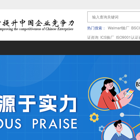
热门搜索：
Walmart验厂
BSC
证咨询
ICS验厂
ISO9001认
果验厂
APPLE苹果验厂
ICTI