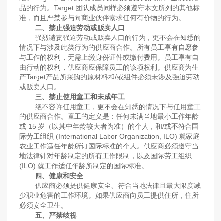
品的行为。Target 团队成员同样必须遵守本文所列的其他标
准，而且严禁参与向商业伙伴索求任何有价物的行为。
二、禁止强迫劳动或贩卖人口
强烈谴责强迫劳动或贩卖人口的行为，更不会在知悉的
情况下与涉及此类行为的供应商合作。所有员工享有自愿参
与工作的权利，无需上缴身份证件或缴付费用。员工享有自
由行动的权利，供应商应保障员工的该项权利。供应商为生
产Target产品所采购的原材料和/或组件必须未涉及强迫劳动
或贩卖人口。
三、禁止使用童工和未成年工
绝不容许任用童工，更不会在知悉的情况下与任用童工
的供应商合作。童工的定义是：任何未满当地最小工作年龄
或 15 岁（以其中年龄较大者为准）的个人，和/或不符合国
际劳工组织 (International Labor Organization, ILO) 就家庭
农业工作适任年龄所订国际标准的个人。供应商必须遵守当
地法律针对年龄制定的所有工作限制，以及国际劳工组织
(ILO) 就工作适任年龄所制定的国际标准。
四、健康和安全
供应商必须提供健康安全、符合当地法律且最大限度减
少职业危害的工作环境。如果供应商向员工提供住所，住所
必须安全卫生。
五、严禁歧视