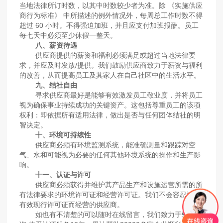
当地法律所订时数，以其中时数较少者为准。除 《实施供应
商行为标准》 中所描述的例外情况外，每周总工作时数不得
超过 60 小时。不得强迫加班，并且应支付加班报酬。员工
每七天中必须至少休假一整天。
八、薪资待遇
供应商提供的薪资和福利必须满足或超过当地法律要
求，并应及时发放/提供。我们鼓励供应商致力于薪资与福利
的改善，从而提高员工及其家人在自己社区中的生活水平。
九、结社自由
寻求供应商最好是能够有效激发员工敬业度，并将员工
视为确保事业持续成功的关键资产。这包括尊重员工的该项
权利：即依据所有适用法律，做出是否与任何团体结社的明
智决定。
十、环境可持续性
供应商必须有环境监测系统，能准确测量和跟踪对空
气、水和可能视为必要的任何其他环境系统的操作和生产影
响。
十一、认证与许可
供应商必须获得并维护其产品生产和设施运营所需的所
有法律要求的环境许可证和经营许可证。我们不会容忍没有
有效现行许可证而经营的供应商。
如也有不清楚的可以随时在线留言，我们致力于验厂咨