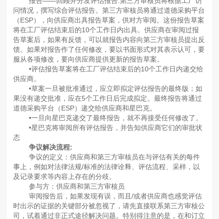
报告——回顾并分发评估报告:第三方审核员将根据工厂访
问情况，撰写综合评估报告。第三方审核员将通过道德采购平台
（ESP），向供应商出具报告草案，供对方审阅。这份报告草案
将在工厂评估结束后的10个工作日内出具。供应商在审阅过报
告草案后，如果有反馈，可以就报告内容向第三方审核员提出反
馈。如果对报告作了任何修改，要以书面形式对其表示认可，要
服从各项修改，要向供应商提供更新的报告草案。
•评估报告草案将在工厂评估结束后的10个工作日内递交给
供应商。
•草案一旦被批准通过，应立即拟定评估报告的最终版；如
果没有递交批准，应在5个工作日后完成拟定。最终报告将通过
道德采购平台（ESP）递交给供应商和星巴克。
•一旦向星巴克递交了最终报告，就不再接受任何修改了。
•星巴克将审阅所有评估报告，并告知供应商它们的审批状
态
争议解决流程:
争议的定义：供应商和第三方审核员在与评估有关的每件
事上，例如对法律法规/标准的法律诠释、评估流程、采样，以
及记录要求等内容上存在的分歧。
参与方：供应商和第三方审核员
审阅报告后，如果发现有误，而且/或者供应商也感觉评估
时出示的证据的关键部分被忽视了，请先直接联系第三方审核公
司，试着通过非正式途径解决问题。特别得注意的是，在和订立