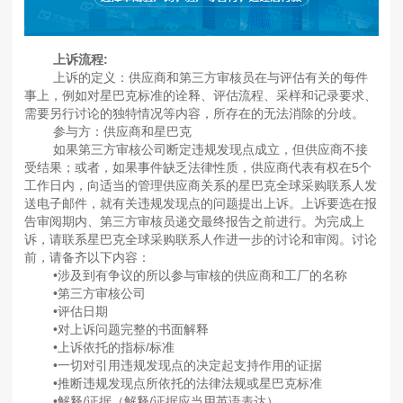
上诉流程:
上诉的定义：供应商和第三方审核员在与评估有关的每件
事上，例如对星巴克标准的诠释、评估流程、采样和记录要求、
需要另行讨论的独特情况等内容，所存在的无法消除的分歧。
参与方：供应商和星巴克
如果第三方审核公司断定违规发现点成立，但供应商不接
受结果；或者，如果事件缺乏法律性质，供应商代表有权在5个
工作日内，向适当的管理供应商关系的星巴克全球采购联系人发
送电子邮件，就有关违规发现点的问题提出上诉。上诉要选在报
告审阅期内、第三方审核员递交最终报告之前进行。为完成上
诉，请联系星巴克全球采购联系人作进一步的讨论和审阅。讨论
前，请备齐以下内容：
•涉及到有争议的所以参与审核的供应商和工厂的名称
•第三方审核公司
•评估日期
•对上诉问题完整的书面解释
•上诉依托的指标/标准
•一切对引用违规发现点的决定起支持作用的证据
•推断违规发现点所依托的法律法规或星巴克标准
•解释/证据（解释/证据应当用英语表达）