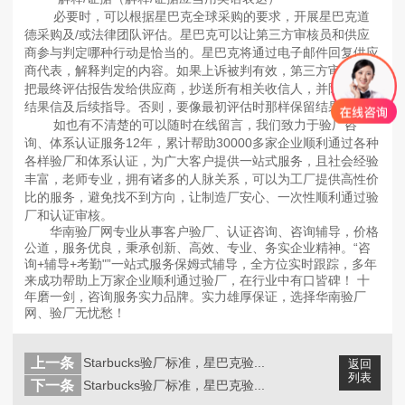
必要时，可以根据星巴克全球采购的要求，开展星巴克道
德采购及/或法律团队评估。星巴克可以让第三方审核员和供应
商参与判定哪种行动是恰当的。星巴克将通过电子邮件回复供应
商代表，解释判定的内容。如果上诉被判有效，第三方审核员将
把最终评估报告发给供应商，抄送所有相关收信人，并附上评估
结果信及后续指导。否则，要像最初评估时那样保留结果。
如也有不清楚的可以随时在线留言，我们致力于验厂咨
询、体系认证服务12年，累计帮助30000多家企业顺利通过各种
各样验厂和体系认证，为广大客户提供一站式服务，且社会经验
丰富，老师专业，拥有诸多的人脉关系，可以为工厂提供高性价
比的服务，避免找不到方向，让制造厂安心、一次性顺利通过验
厂和认证审核。
华南验厂网专业从事客户验厂、认证咨询、咨询辅导，价格
公道，服务优良，秉承创新、高效、专业、务实企业精神。“咨
询+辅导+考勤"”一站式服务保姆式辅导，全方位实时跟踪，多年
来成功帮助上万家企业顺利通过验厂，在行业中有口皆碑！ 十
年磨一剑，咨询服务实力品牌。实力雄厚保证，选择华南验厂
网、验厂无忧愁！
上一条
Starbucks验厂标准，星巴克验...
返回
列表
下一条
Starbucks验厂标准，星巴克验...